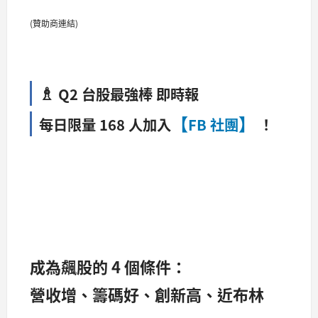
(贊助商連結)
♗
Q2 台股最強棒 即時報
【
】
每日限量 168 人加入
FB 社團
！
成為飆股的 4 個條件：
營收增、籌碼好、創新高、近布林