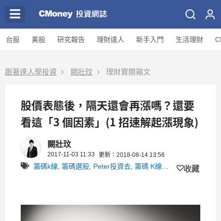
台股
美股
研究報告
理財達人
新手入門
生活理財
C
跟著達人學投資
闕壯玟
理財寶開箱文
股價表態後，隔天還會再漲嗎？還要
看這「3 個因素」(1 招速解起漲現象)
闕壯玟
2017-11-03 11:33
更新：2018-08-14 13:56
籌碼k線
,
籌碼選股
,
Peter投資去
,
籌碼 K線研究小組
收藏