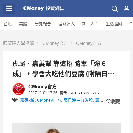
台股
美股
研究報告
理財達人
新手入門
生活理財
C
跟著達人學投資
CMoney官方
CMoney官方
虎尾、嘉義幫 靠這招 勝率「逾 6
成」，學會大吃他們豆腐 (附隔日沖
電子書下載)
CMoney官方
2017-11-01 17:26
更新：2018-07-29 17:07
籌碼k線
,
CMoney官方
,
隔日沖主力鎖股
,
籌碼K線APP
,
手冊教
收藏