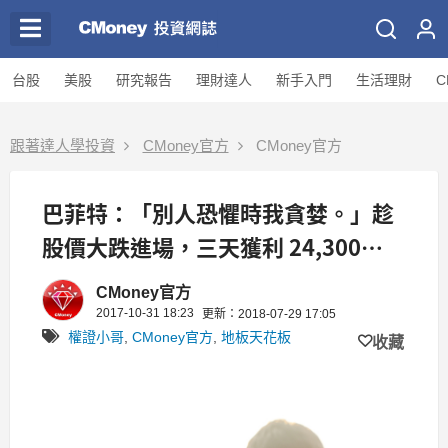
台股
美股
研究報告
理財達人
新手入門
生活理財
C
跟著達人學投資
CMoney官方
CMoney官方
巴菲特：「別人恐懼時我貪婪。」趁
股價大跌進場，三天獲利 24,300
元！(附對帳單)
CMoney官方
2017-10-31 18:23
更新：2018-07-29 17:05
權證小哥
,
CMoney官方
,
地板天花板
收藏