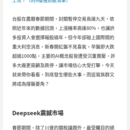
台股在農曆春節期間，封關暫停交易長達九天，依
照近年來的數據回測，上漲機率高達80%，也讓許
多投資人會選擇報股過年。但今年卻碰上國際間的
重大利空消息，新春開紅盤不見喜氣，早盤即大跌
超過1000點，主要的AI概念股皆遭受沉重賣壓，許
多大廠更是顧及跌停，讓市場信心大受打擊，今天
就來帶你看看，到底發生哪些大事，而這寫族群又
將成為撐盤要角？
Deepseek震撼市場
春節期間，除了川普的關稅議題外，最受矚目的絕