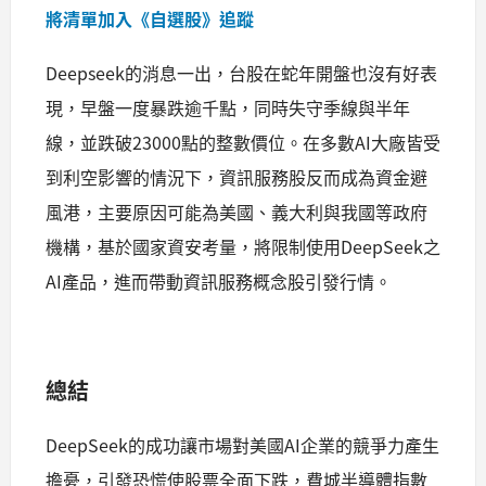
將清單加入《自選股》追蹤
Deepseek的消息一出，台股在蛇年開盤也沒有好表
現，早盤一度暴跌逾千點，同時失守季線與半年
線，並跌破23000點的整數價位。在多數AI大廠皆受
到利空影響的情況下，資訊服務股反而成為資金避
風港，主要原因可能為美國、義大利與我國等政府
機構，基於國家資安考量，將限制使用DeepSeek之
AI產品，進而帶動資訊服務概念股引發行情。
總結
DeepSeek的成功讓市場對美國AI企業的競爭力產生
擔憂，引發恐慌使股票全面下跌，費城半導體指數