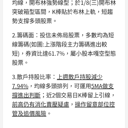
均線，開布林強勢線型；於1/8(三)開布林
突破箱型區間，K棒貼於布林上軌，短趨
勢支撐多頭股票。
2.籌碼面：投信未佈局股票，多數均為短
線籌碼(如圖:上漲階段主力籌碼進出較
短)，券資比達61.7%，屬小股本嘎空型態
股票。
3.散戶持股比率：
上週散戶持股減少
7.94%
，均線多頭排列，可運用
5MA做支
撐進出判斷
；近2個交易日K棒留上引線，
前高仍有消化賣壓疑慮
，
操作留意部位控
管及追價風險
。