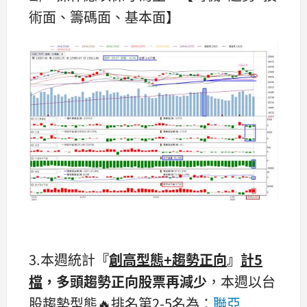
術面、籌碼面、基本面】​​
3.本週統計
『
創高型態+趨勢正向
』
計5
檔
，多頭趨勢正向股票再減少
，本週以台
股趨勢型態🔥排名第2-5名為：
聯亞