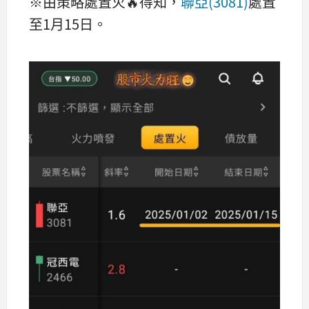
※由策略處置火🔥得知，
聯亞(3081)
處置
至1月15日。