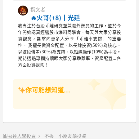
撰文者
🔥火哥(+8)┃光廷
我專注於台股乖離研究並兼職外送員的工作，並於今
年開始認真經營股市爆料同學會，每天與大家分享投
資觀念，期望向更多人分享「乖離率支撐」的重要
性。 我擅長做資金配置，以長線投資(50%)為核心、
以波段價差(30%)為支持、以短線操作(10%)為手段。
期待透過專欄持續跟大家分享乖離率、資產配置...各
方面投資觀念！
你可能想知道...
跟著達人學投資
不魯｜小朋友學投資