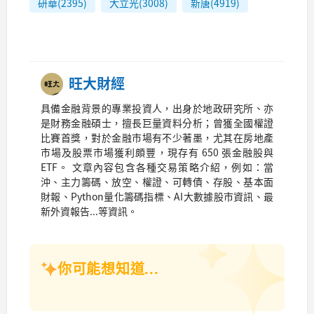
研華(2395)
大立光(3008)
新唐(4919)
旺大財經
具備金融背景的專業投資人，出身於地政研究所、亦
是財務金融碩士，擅長巨量資料分析；曾獲全國權證
比賽首獎，對於金融市場有不少著墨，尤其在房地產
市場及股票市場獲利頗豐，現存有 650 張金融股與
ETF。 文章內容包含各種交易策略介紹，例如：當
沖、主力籌碼、放空、權證、可轉債、存股、基本面
財報、Python量化籌碼指標、AI大數據股市資訊、最
新外資報告...等資訊。
你可能想知道...