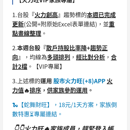
1.台股
『
火力創高
』
趨勢標的
本週已完成
更新
(公開+附原始Excel表單連結)，並
重
點畫線整理
。
2.
本週台股『
散戶持股比率降
+
趨勢正
向
』
，均線為
多頭排列
，
經比對分析
，
合
計2檔
。【VIP專屬】
3.上述標的
運用
股市火力旺(+8)APP
火
力值
🔥
排序
，
供家族參酌運用
。
🐍【蛇舞財旺】，18元/1天方案，家族倒
數特惠⏳專屬連結。
👇👇火力旺🔥家族成員，趕緊登入帳