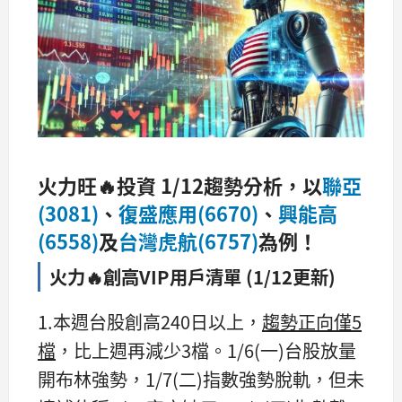
火力旺🔥投資 1/12趨勢分析，以
聯亞
(3081)
、
復盛應用(6670)
、
興能高
(6558)
及
台灣虎航(6757)
為例！
火力🔥創高VIP用戶清單 (1/12更新)
1.本週台股創高240日以上，
趨勢正向僅5
檔
，比上週再減少3檔。1/6(一)台股放量
開布林強勢，1/7(二)指數強勢脫軌，但未