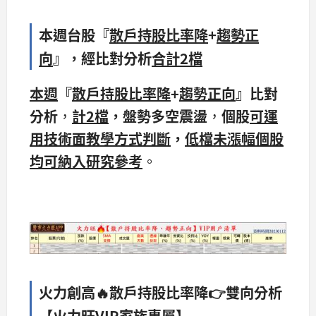
本週台股『
散戶持股比率降
+
趨勢正
向
』，經比對分析
合計2
檔
本週
『
散戶持股比率降
+
趨勢正向
』比對
分析
，
計2檔
，盤勢多空震盪
，
個股
可運
用技術面教學方式判斷
，
低檔未漲幅個股
均可納入研究參考
。​
火力創高
🔥
散戶持股比率降👉雙向分析
【火力旺
VIP
家族專屬】