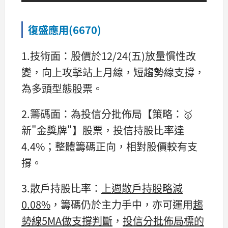
復盛應用(6670)
1.技術面：股價於12/24(五)放量慣性改
變，向上攻擊站上月線，短趨勢線支撐，
為多頭型態股票。
2.籌碼面：為投信分批佈局【策略：🥇
新"金獎牌"】股票，投信持股比率達
4.4%；整體籌碼正向，相對股價較有支
撐。
3.散戶持股比率：
上週散戶持股略減
0.08%
，籌碼仍於主力手中，亦可運用
趨
勢線5MA做支撐判斷
，
投信分批佈局標的