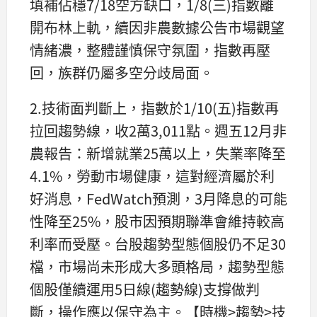
填補佔穩7/18空方缺口，1/8(三)指數離
開布林上軌，續因非農數據公告市場觀望
情緒濃，整體謹慎保守氛圍，指數再壓
回，族群仍屬多空分歧局面。
2.技術面判斷上，指數於1/10(五)指數再
拉回趨勢線，收2萬3,011點。週五12月非
農報告：新增就業25萬以上，失業率降至
4.1%，勞動市場健康，這對經濟屬於利
好消息，FedWatch預測，3月降息的可能
性降至25%，股市因預期聯準會維持較高
利率而受壓。台股趨勢型態個股仍不足30
檔，市場尚未形成大多頭格局，趨勢型態
個股僅續運用5日線(趨勢線)支撐做判
斷，操作應以保守為主。【時機>趨勢>技