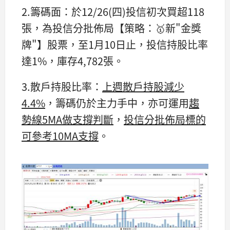
2.籌碼面：於12/26(四)投信初次買超118
張，為投信分批佈局【策略：🥇新"金獎
牌"】股票，至1月10日止，投信持股比率
達1%，庫存4,782張。
3.散戶持股比率：
上週散戶持股減少
4.4%
，籌碼仍於主力手中，亦可運用
趨
勢線5MA做支撐判斷
，
投信分批佈局標的
可參考10MA支撐
。