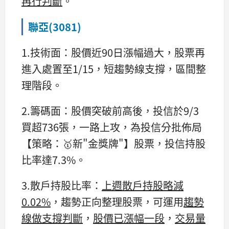
再行判斷
。
聯亞(3081)
1.技術面：股價近90日漲幅過大，股票再
進入處置至1/15，短趨勢線支撐，區間整
理階段。
2.籌碼面：股價突破前高後，投信於9/3
買超736張，一路上攻，為投信分批佈局
【策略：🥇新"金獎牌"】股票，投信持股
比率達7.3%。
3.散戶持股比率：
上週散戶持股略減
0.02%
，趨勢正向整理股票，可運用
趨勢
線做支撐判斷
，
股價已漲幅一段
，
交易量