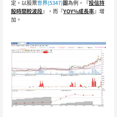
定。以股票
世界(5347)
圖
為例，『
投信持
股時間較波段
』，而『
YOY%成長率
』增
加。​