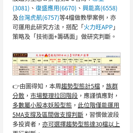
(3081)
、
復盛應用(6670)
、
興能高(6558)
及
台灣虎航(6757)
等4檔做教學案例，亦
可運用此研究方法，搭配「
火力旺APP
」
策略及「技術面+籌碼面」做研究判斷。
​​👉由圖得知，本周
趨勢型態計5檔
，
族群
分散
，
市場整理拉回階段
，應謹慎應對，
多數屬小股本妖股型態
，
此位階僅能運用
5MA支撐及區間做支撐判斷
，習慣做波段
多投資者，
亦可選擇
趨勢型態達30檔以上