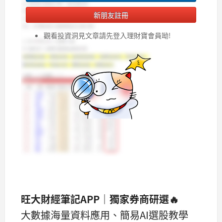
新朋友註冊
觀看投資洞見文章請先登入理財寶會員呦!
旺大財經筆記APP｜獨家券商研選🔥
大數據海量資料應用、簡易AI選股教學