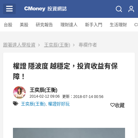
台股
美股
研究報告
理財達人
新手入門
生活理財
C
跟著達人學投資
王奕辰(王衡)
專欄作者
權證 隱波度 越穩定，投資收益有保
障！
王奕辰(王衡)
2014-02-12 09:06
更新：2018-07-14 00:56
王奕辰(王衡)
,
權證好好玩
收藏