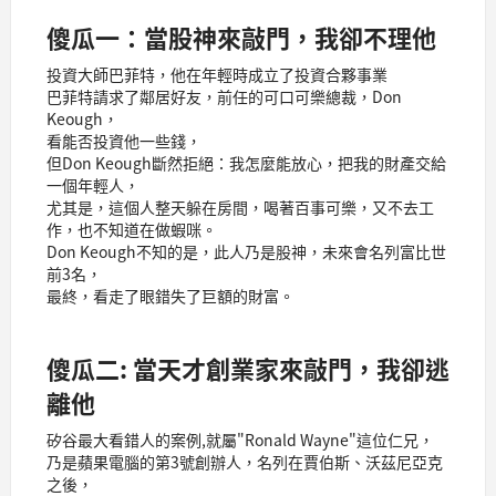
傻瓜一：當股神來敲門，我卻不理他
投資大師巴菲特，他在年輕時成立了投資合夥事業
巴菲特請求了鄰居好友，前任的可口可樂總裁，Don
Keough，
看能否投資他一些錢，
但Don Keough斷然拒絕：我怎麼能放心，把我的財產交給
一個年輕人，
尤其是，這個人整天躲在房間，喝著百事可樂，又不去工
作，也不知道在做蝦咪。
Don Keough不知的是，此人乃是股神，未來會名列富比世
前3名，
最終，看走了眼錯失了巨額的財富。
傻瓜二: 當天才創業家來敲門，我卻逃
離他
矽谷最大看錯人的案例,就屬"Ronald Wayne"這位仁兄，
乃是蘋果電腦的第3號創辦人，名列在賈伯斯、沃茲尼亞克
之後，