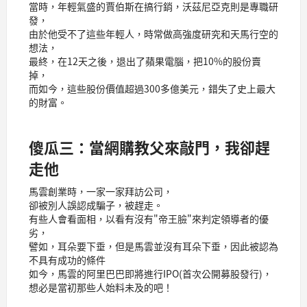
當時，年輕氣盛的賈伯斯在搞行銷，沃茲尼亞克則是專職研
發，
由於他受不了這些年輕人，時常做高強度研究和天馬行空的
想法，
最終，在12天之後，退出了蘋果電腦，把10%的股份賣
掉，
而如今，這些股份價值超過300多億美元，錯失了史上最大
的財富。
傻瓜三：當網購教父來敲門，我卻趕
走他
馬雲創業時，一家一家拜訪公司，
卻被別人誤認成騙子，被趕走。
有些人會看面相，以看有沒有"帝王臉"來判定領導者的優
劣，
譬如，耳朵要下垂，但是馬雲並沒有耳朵下垂，因此被認為
不具有成功的條件
如今，馬雲的阿里巴巴即將進行IPO(首次公開募股發行)，
想必是當初那些人始料未及的吧！