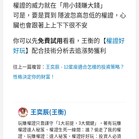
權證的威力就在「用小錢賺大錢」
可是，要是買到 隱波忽高忽低的權證，心
臟也會跟著上上下下很不安
你可以先
免費試用
看看，王衡的【
權證好
好玩
】配合技術分析去追漲勢獲利
往上一篇複習：
王奕辰 - 12星座適合怎樣的投資策略？
性格決定你的財富！
王奕辰(王衡)
玩賺權證只靠謹守「1大前提，3大關鍵」，著有玩賺
權證達人秘笈、權證生死一線間：誰？偷走了我的權
證、玩賺權證：達人祕笈、權證好好玩：投資人必須