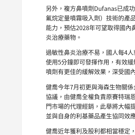
另外，複方鼻噴劑Dufanas已成
氟烷定量噴霧吸入劑）技術的產品
能力，預估2028年可望取得國
炎治療藥物。
過敏性鼻炎治療不易，國人每4人就
使用5分鐘即可發揮作用，有效
噴劑有更佳的緩解效果，深受國
健喬今年7月初更與海森生物關係企業H
協議，由健喬全權負責原賽特瑞恩（
門市場的代理經銷，此舉將大幅
並與自身的利基藥品產生協同效
健喬近年獲利及股利都相當穩定，其中