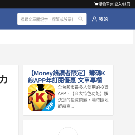
購物車(
0
)
登入/註冊
【Money錢讀者限定】籌碼K
力
線APP年訂閱優惠
文章專欄
全台股市最多人使用的投資
APP，【８大特色功能】解
決您的投資問題，隨時隨地
輕鬆查...