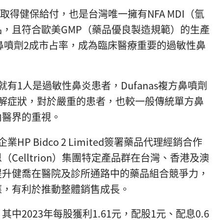
功取得健保給付，也是台灣唯一擁有NFA MDI（氫
，且符合歐美GMP（藥品優良製造規範）的生產
內鼻噴劑2成市占率，成為臨床醫療重要的過敏性鼻
有1人是過敏性鼻炎患者，Dufanas複方鼻噴劑
緩解症狀，對於嚴重的患者，也較一般傳統單方鼻
內醫界的重視。
P Bidco 2 Limited簽署藥品代理經銷合作
Celltrion）集團特定產品群在台灣、香港及澳
提升健喬在醫院及診所通路中的藥品組合競爭力，
應，有利於推動整體銷售成長。
2023年每股獲利1.61元，配股1元、配息0.6