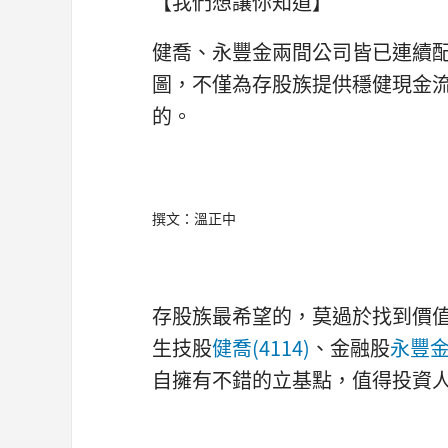
【我們想讓你知道】
健喬、永豐金兩間公司皆已連續配
圖，不僅為存股族提供穩健現金
的。
撰文：溫正中
存股族最希望的，莫過於找到價
生技股
健喬(4114)
、金融股
永豐金(
自擁有不錯的立基點，值得投資