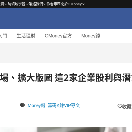
投資
跨領域學習
聯絡我們
作者專區
關於CMoney
入門
生活理財
CMoney官方
Money錢
市場、擴大版圖 這2家企業股利與潛
Money錢
,
籌碼K線VIP專文
收藏