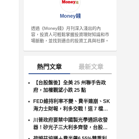
Money錢
透過《Money錢》月刊深入淺出的內
容，投資人可輕鬆掌握投資理財知識和市
場脈動，並找到適合的投資工具與社群。
【台股盤後】全美 25 州聯手告政
府，加權觀望小跌 25 點
FED維持利率不變、費半連崩、SK
海力士財報，利多交戰！這 7 檔個
股出頭
川普政府要禁中國製光學通訊收發
器！矽光子三大利多齊發，台股供
應鏈同步噴出
荷姆茲協議＋費半飆6.55%雙重利