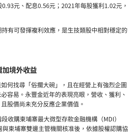
0.93元、配息0.56元；2021年每股獲利1.02元，
期持有可發揮複利效應，是生技類股中相對穩定的
增加境外收益
是如何找尋「俗擱大碗」，且在經營上有強烈企圖
未必容易。永豐金近年的表現亮眼，營收、獲利、
，且股價尚未充分反應企業價值。
階段收購柬埔寨最大微型存款金融機構（MDI）
得台灣與柬埔寨雙邊主管機關核准後，依據股權認購協