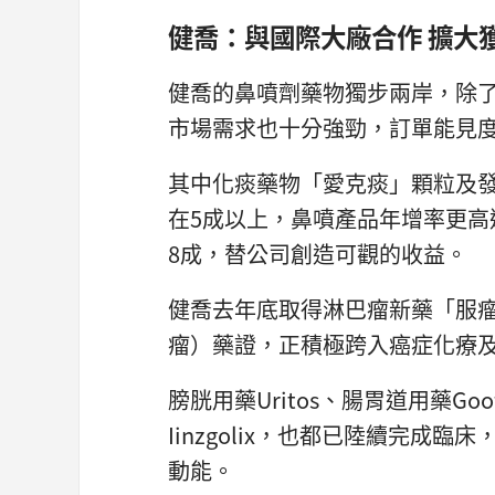
健喬：與國際大廠合作 擴大
健喬的鼻噴劑藥物獨步兩岸，除
市場需求也十分強勁，訂單能見度
其中化痰藥物「愛克痰」顆粒及發
在5成以上，鼻噴產品年增率更高
8成，替公司創造可觀的收益。
健喬去年底取得淋巴瘤新藥「服
瘤）藥證，正積極跨入癌症化療
膀胱用藥Uritos、腸胃道用藥Go
Iinzgolix，也都已陸續完成
動能。