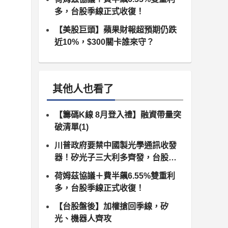
多，台股季線正式收復！
【美股巨頭】蘋果財報超預期仍跌
近10%，$300關卡誰來守？
其他人也看了
【籌碼K線 8月登入禮】融資帶量突
破清單(1)
川普政府要禁中國製光學通訊收發
器！矽光子三大利多齊發，台股供
應鏈同步噴出
荷姆茲協議＋費半飆6.55%雙重利
多，台股季線正式收復！
【台股盤後】加權搶回季線，矽
光、機器人齊攻