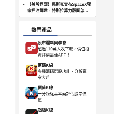
【美股巨頭】馬斯克宣布SpaceX獨
家押注輝達，特斯拉算力版圖怎麼
算？
熱門產品
股市爆料同學會
超過110萬人次下載，價值投
資評價最佳APP！
籌碼K線
多種籌碼選股功能、分析贏
家大戶！
價值K線
一分鐘從基本面評估股票價
值
起漲K線