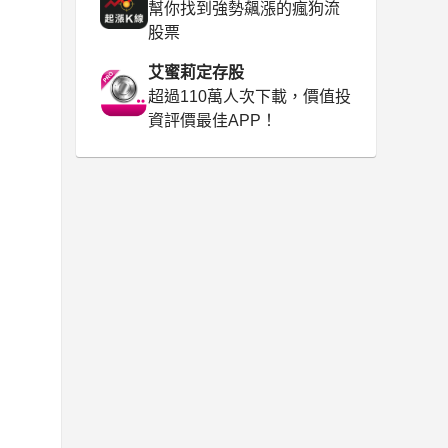
幫你找到強勢飆漲的瘋狗流
股票
艾蜜莉定存股
超過110萬人次下載，價值投
資評價最佳APP！