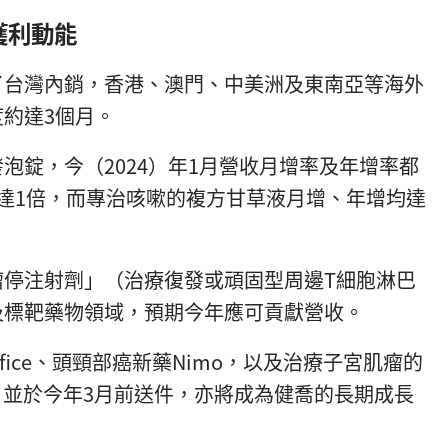
獲利動能
了台灣內銷，香港、澳門、中美洲及東南亞等海外
約達3個月。
泡錠，今（2024）年1月營收月增率及年增率都
達1倍，而專治咳嗽的複方甘草液月增、年增均達
瘤停注射劑」（治療復發或頑固型周邊T細胞淋巴
及標靶藥物領域，預期今年應可貢獻營收。
ofice、頭頸部癌新藥Nimo，以及治療子宮肌瘤的
臨床，並於今年3月前送件，亦將成為健喬的長期成長