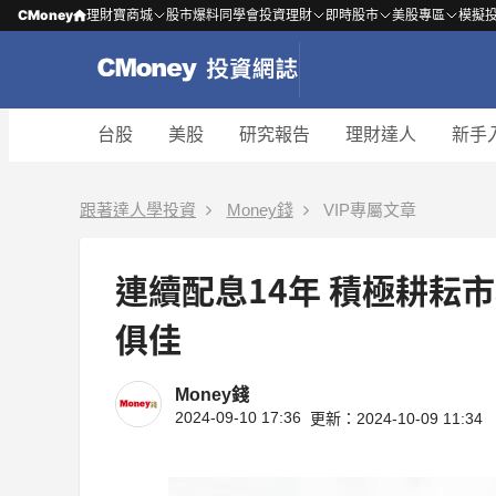
CMoney
理財寶商城
股市爆料同學會
投資理財
即時股市
美股專區
模擬
台股
美股
研究報告
理財達人
新手
跟著達人學投資
Money錢
VIP專屬文章
連續配息14年 積極耕耘
俱佳
Money錢
2024-09-10 17:36
更新：2024-10-09 11:34