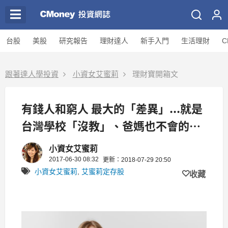
台股
美股
研究報告
理財達人
新手入門
生活理財
C
跟著達人學投資
小資女艾蜜莉
理財寶開箱文
有錢人和窮人 最大的「差異」...就是
台灣學校「沒教」、爸媽也不會的這
4點「財務觀念」！
小資女艾蜜莉
2017-06-30 08:32
更新：2018-07-29 20:50
小資女艾蜜莉
,
艾蜜莉定存股
收藏