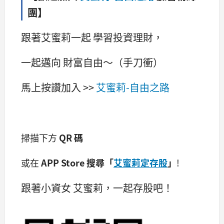
團】
跟著艾蜜莉一起 學習投資理財，
一起邁向 財富自由～（手刀衝）
馬上按讚加入 >>
艾蜜莉-自由之路
掃描下方
QR 碼
或在
APP Store 搜尋「
艾蜜莉定存股
」
!
跟著小資女 艾蜜莉，一起存股吧！