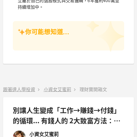
立屬於自己的選股模式與交易邏輯，6年獲利400萬並
持續增加中。
你可能想知道...
跟著達人學投資
小資女艾蜜莉
理財寶開箱文
別讓人生變成「工作→賺錢→付錢」
的循環... 有錢人的 2大致富方法：財
務IQ、心理素質！
小資女艾蜜莉