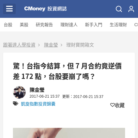
台股
美股
研究報告
理財達人
新手入門
生活理財
C
跟著達人學投資
陳金瑩
理財寶開箱文
驚！台指今結算，但 7 月合約竟逆價
差 172 點，台股要崩了嗎？
陳金瑩
2017-06-21 15:37
更新：2017-06-21 15:37
凱旋指數投資錦囊
收藏