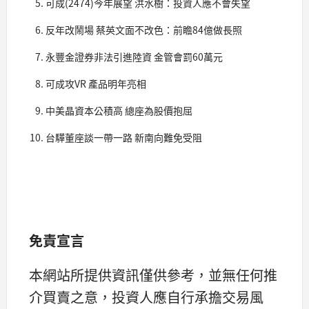
可成(2474)今年展望 洪水樹：投資人應不會失望
反年改鬧場 蔡英文面不改色：前瞻84億做長照
永豐金證券非法引進陸資 金管會罰60萬元
可成攻VR 產品明年亮相
中美晶資本公積高 總座為股價抱屈
台驊董座談一帶一路 新南向難免受阻
免責宣言
本網站所提供資訊僅供參考，並無任何推
介買賣之意，投資人應自行承擔交易風