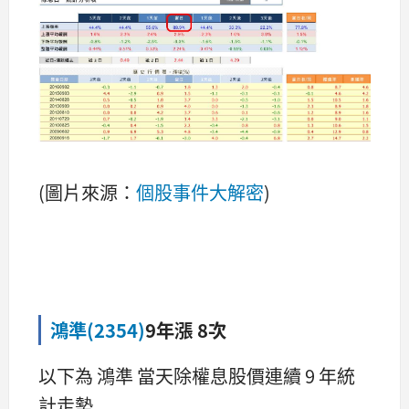
(圖片來源：
個股事件大解密
)
鴻準(2354)
9年漲 8次
以下為 鴻準 當天除權息股價連續 9 年統
計走勢