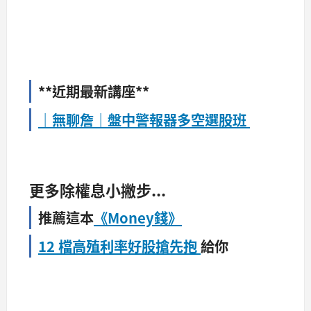
**近期最新講座**
｜無聊詹｜盤中警報器多空選股班
更多除權息小撇步...
推薦這本
《Money錢》
12 檔高殖利率好股搶先抱
給你