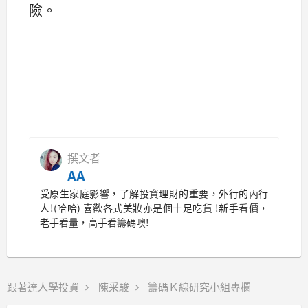
險。
撰文者
AA
受原生家庭影響，了解投資理財的重要，外行的內行
人!(哈哈) 喜歡各式美妝亦是個十足吃貨 !新手看價，
老手看量，高手看籌碼噢!
跟著達人學投資
陳采駿
籌碼Ｋ線研究小組專欄