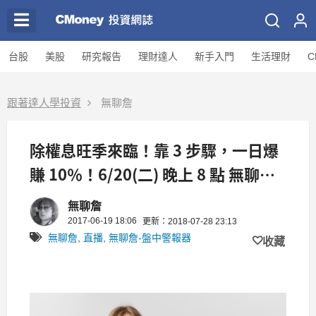
台股
美股
研究報告
理財達人
新手入門
生活理財
C
跟著達人學投資
無聊詹
除權息旺季來臨！靠 3 步驟，一日爆
賺 10％！6/20(二) 晚上 8 點 無聊詹
線上直播！
無聊詹
2017-06-19 18:06
更新：2018-07-28 23:13
無聊詹
,
直播
,
無聊詹-盤中警報器
收藏