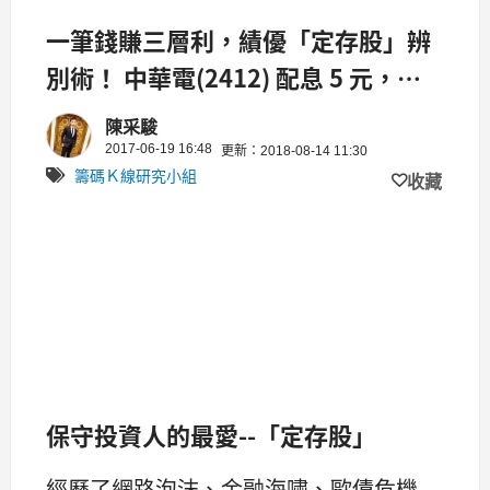
一筆錢賺三層利，績優「定存股」辨
別術！ 中華電(2412) 配息 5 元，穩
居產業龍頭！
陳采駿
2017-06-19 16:48
更新：2018-08-14 11:30
籌碼Ｋ線研究小組
收藏
保守投資人的最愛--「定存股」
經歷了網路泡沫、金融海嘯、歐債危機