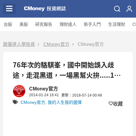
台股
美股
研究報告
理財達人
新手入門
生活理財
C
跟著達人學投資
CMoney官方
CMoney官方
76年次的駱騏峯，國中開始誤入歧
途，走混黑道，一場黑幫火拚.....10
年之後居然成為宏達電工程師
CMoney官方
2014-01-24 16:41
更新：2018-07-14 00:48
CMoney官方
,
我的人生我的選擇
收藏