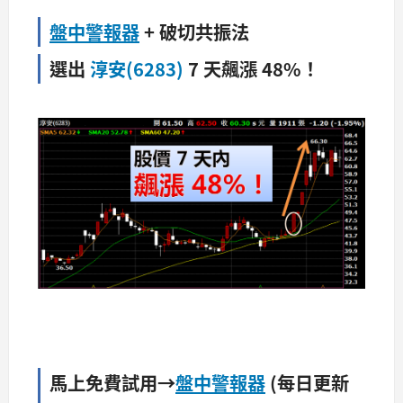
盤中警報器
+ 破切共振法
選出
淳安(6283)
7 天飆漲 48%！
馬上免費試用→
盤中警報器
(每日更新