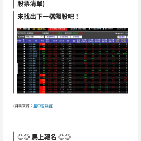
股票清單)
來找出下一檔飆股吧！
(資料來源：
盤中警報器
)
◎◎ 馬上報名 ◎◎