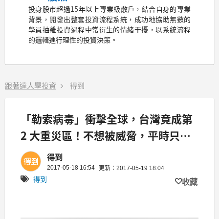
投身股市超過15年以上專業級散戶，結合自身的專業
背景，開發出整套投資流程系統，成功地協助無數的
學員抽離投資過程中常衍生的情緒干擾，以系統流程
的邏輯進行理性的投資決策。
跟著達人學投資
得到
「勒索病毒」衝擊全球，台灣竟成第
2 大重災區！不想被威脅，平時只要
多做這 1 個動作...
得到
2017-05-18 16:54
更新：2017-05-19 18:04
得到
收藏