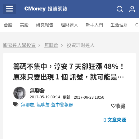
台股
美股
研究報告
理財達人
新手入門
生活理財
C
跟著達人學投資
無聊詹
投資理財達人
籌碼不集中，淳安 7 天卻狂漲 48％！
原來只要出現 1 個 訊號，就可能是潛
力大飆股！
無聊詹
2017-05-19 09:14
更新：2017-06-23 18:56
無聊詹
,
無聊詹-盤中警報器
收藏
文章來源