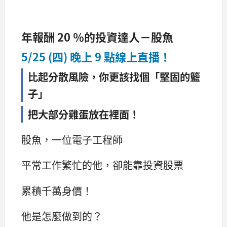
年報酬
20
％的投資達人－股魚
5/25 (
四
)
晚上
9
點線上直播！
比起分散風險，你更該
找個「堅固的籃
子」
把大部分雞蛋放在裡面！
股魚，一位電子工程師
平常工作繁忙的他，卻能靠投資股票
累積千萬身價！
他是怎麼做到的？