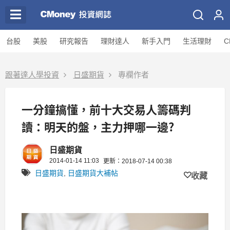
台股
美股
研究報告
理財達人
新手入門
生活理財
C
跟著達人學投資
日盛期貨
專欄作者
一分鐘搞懂，前十大交易人籌碼判
讀：明天的盤，主力押哪一邊?
日盛期貨
2014-01-14 11:03
更新：2018-07-14 00:38
日盛期貨
,
日盛期貨大補帖
收藏