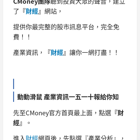
CMoney團隊
聽到投資大眾的聲音，建立
了
『
財經
』
網站，
提供你最完整的股市訊息平台，完全免
費！！
產業資訊，
『
財經
』
讓你一網打盡！！
動動滑鼠 產業資訊一五一十報給你知
先至CMoney官方首頁最上面，點選
『財
經』
。
進入
財經
網頁後，先點選『產業分析』，