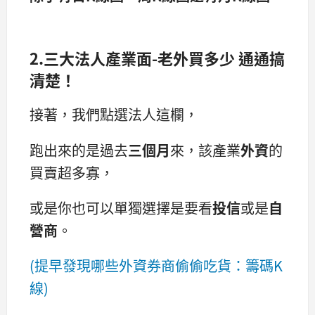
2.三大法人產業面-老外買多少 通通搞
清楚！
接著，我們點選法人這欄，
跑出來的是過去
三個月
來，該產業
外資
的
買賣超多寡，
或是你也可以單獨選擇是要看
投信
或是
自
營商
。
(提早發現哪些外資券商偷偷吃貨：籌碼K
線)