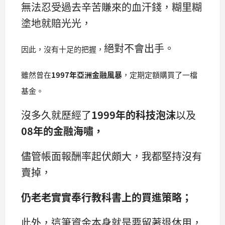
無法忍受過去辛苦賺來的血汗錢，糊里糊
塗地就賠光光，
絕對不會出手。
因此，沒有十足的把握，
雖然曾在
1997年亞洲金融風暴
，
定期定額購買了一檔
基金。
沒多久就歷經了
1999年的科技泡沫
以及
08年的金融海嘯，
儘管帳面報酬率起伏頗大，我都堅持沒有
賣掉，
仍老老實實奉行教科書上的買進策略；
此外，這筆資金本身就是要留著退休用，