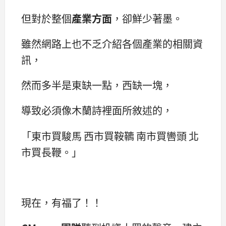
但對於整個
產業方面
，卻鮮少著墨。
雖然網路上也不乏介紹各個產業的相關資
訊，
然而多半是東缺一點，西缺一塊，
導致必須像木蘭詩裡面所敘述的，
「東市買駿馬 西市買鞍韀 南市買轡頭 北
市買長鞭。」
現在，有福了！！