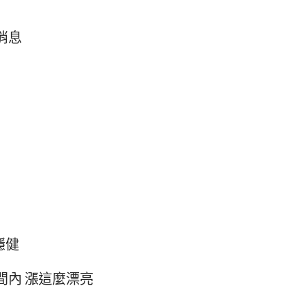
消息
穩健
間內 漲這麼漂亮