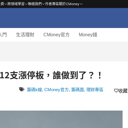
投資
跨領域學習
聯絡我們
作者專區
關於CMoney
入門
生活理財
CMoney官方
Money錢
賺12支漲停板，誰做到了？！
籌碼k線
,
CMoney官方
,
籌碼面
,
理財專區
收藏