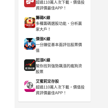
超過110萬人次下載，價值投
資評價最佳APP！
籌碼K線
多種籌碼選股功能、分析贏
家大戶！
價值K線
一分鐘從基本面評估股票價
值
起漲K線
幫你找到強勢飆漲的瘋狗流
股票
艾蜜莉定存股
超過110萬人次下載，價值投
資評價最佳APP！