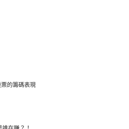
股票的籌碼表現
是誰在賺？！