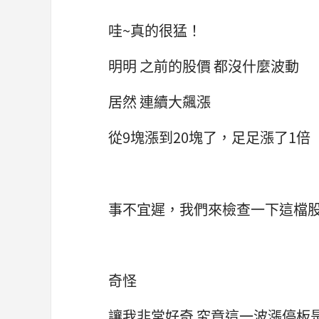
哇~真的很猛！
明明 之前的股價 都沒什麼波動
居然 連續大飆漲
從9塊漲到20塊了，足足漲了1倍
事不宜遲，我們來檢查一下這檔
奇怪
讓我非常好奇 究竟這一波漲停板