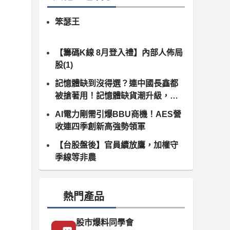
笨瑟王
【籌碼K線 8月登入禮】內部人佈局
股(1)
記憶體缺到沒得選？連中國長鑫都
被搶著用！記憶體缺貨潮升級，南
亞科、群聯領軍噴發
AI電力剛需引爆BBU商機！AES營
收連四季創新高強勢領軍
【台股盤後】官員續放鷹，加權守
季線等非農
熱門產品
股市爆料同學會