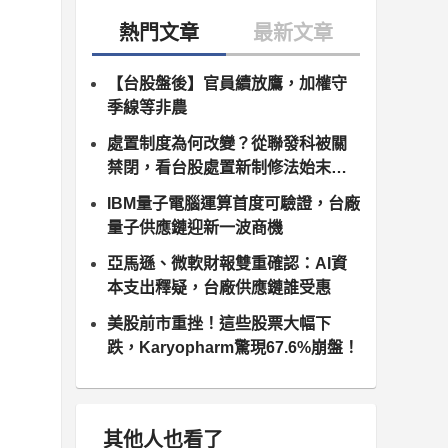
【台股盤後】官員續放鷹，加權守
季線等非農
處置制度為何改變？從聯發科被關
禁閉，看台股處置新制修法始末（8
月10日正式上路）
IBM量子電腦運算首度可驗證，台廠
量子供應鏈迎新一波商機
亞馬遜、微軟財報雙重確認：AI資
本支出釋疑，台廠供應鏈誰受惠
美股前市重挫！這些股票大幅下
跌，Karyopharm驚現67.6%崩盤！
其他人也看了