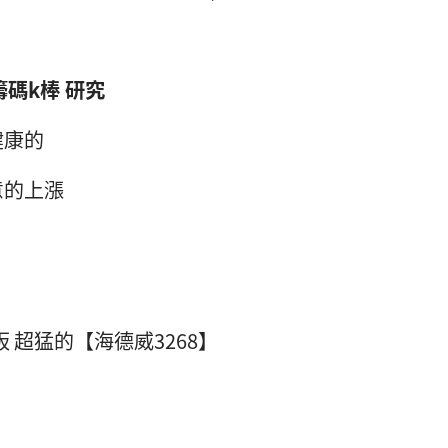
碼k棒 研究
健康的
意的上漲
 超猛的【海德威3268】