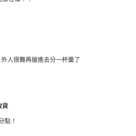
，外人很難再搶進去分一杯羹了
收貨
分點！