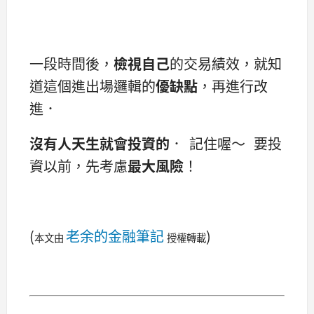
一段時間後，
檢視自己
的交易績效，就知
道這個進出場邏輯的
優缺點
，再進行改
進．
沒有人天生就會投資的
． 記住喔～ 要投
資以前，先考慮
最大風險
！
(
老余的金融筆記
)
本文由
授權轉載