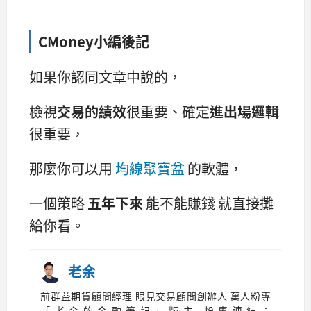
CMoney小編後記
如果你認同文章中說的，
檢視
交易的績效
很重要、確定
進出場邏輯
很重要，
那麼你可以用
均線聚寶盆
的軟體，
一個策略
五年下來
能不能賺錢 就直接攤
給你看。
老余
前群益期貨顧問經理 眼見交易顧問創辦人 萬人粉專
「老余的金融筆記」版主 粉專連結：