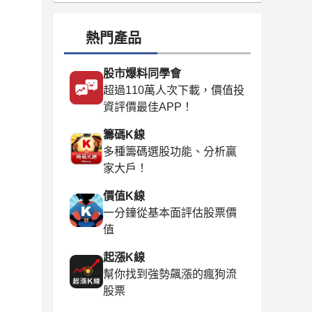
熱門產品
股市爆料同學會
超過110萬人次下載，價值投
資評價最佳APP！
籌碼K線
多種籌碼選股功能、分析贏
家大戶！
價值K線
一分鐘從基本面評估股票價
值
起漲K線
幫你找到強勢飆漲的瘋狗流
股票