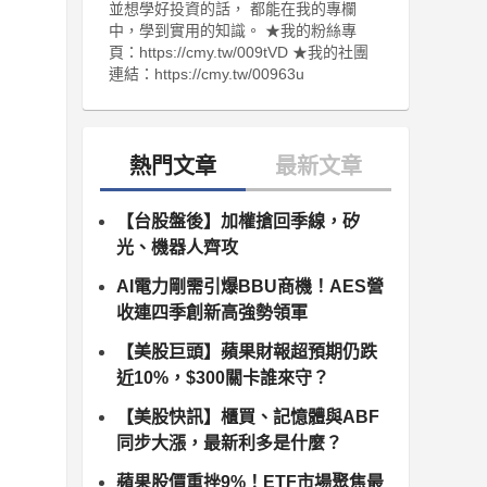
並想學好投資的話， 都能在我的專欄
中，學到實用的知識。 ★我的粉絲專
頁：https://cmy.tw/009tVD ★我的社團
連結：https://cmy.tw/00963u
【台股盤後】加權搶回季線，矽
光、機器人齊攻
AI電力剛需引爆BBU商機！AES營
收連四季創新高強勢領軍
【美股巨頭】蘋果財報超預期仍跌
近10%，$300關卡誰來守？
【美股快訊】櫃買、記憶體與ABF
同步大漲，最新利多是什麼？
蘋果股價重挫9%！ETF市場聚焦最