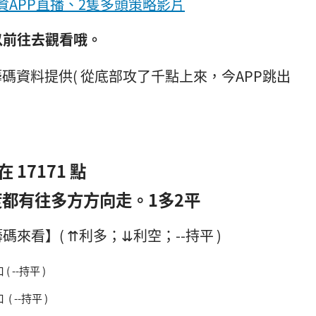
資APP直播、2隻多頭策略影片
以前往去觀看哦。
 17171 點
都有往多方方向走。1多2平
來看】( ⇈利多；⇊利空；--持平 )
--持平 )
 --持平 )