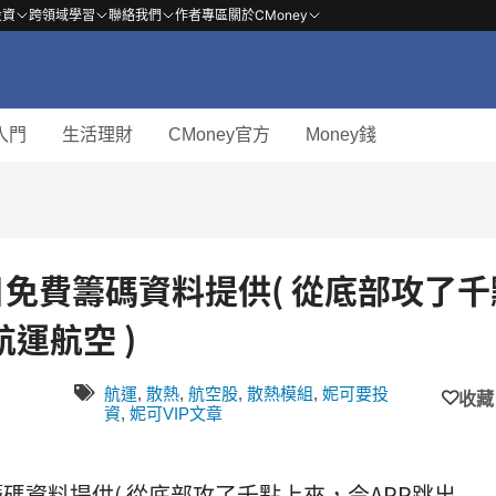
投資
跨領域學習
聯絡我們
作者專區
關於CMoney
入門
生活理財
CMoney官方
Money錢
- 每日免費籌碼資料提供( 從底部攻了
運航空 )
航運
,
散熱
,
航空股
,
散熱模組
,
妮可要投
收藏
資
,
妮可VIP文章