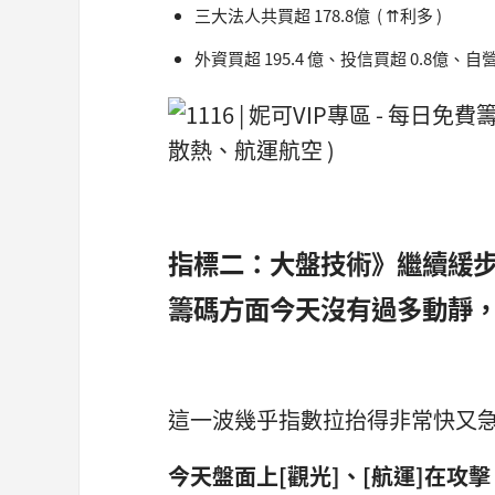
三大法人共買超 178.8億 ( ⇈利多 )
外資買超 195.4 億、投信買超 0.8億、自營
指標二：大盤技術》繼續緩步
籌碼方面今天沒有過多動靜
這一波幾乎指數拉抬得非常快又
今天盤面上[觀光]、[航運]在攻