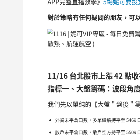
APP完整直播教學》
5場妮可要投
對於策略有任何疑問的朋友，可
11/16 台北股市上漲 42 點收在
指標一、大盤籌碼：波段角度
我們先以單純的【大盤＂盤後＂籌碼
外資未平倉口數，多單繼續持平至 5469 口 ( 
散戶未平倉口數，散戶空方持平至 5509 口 (