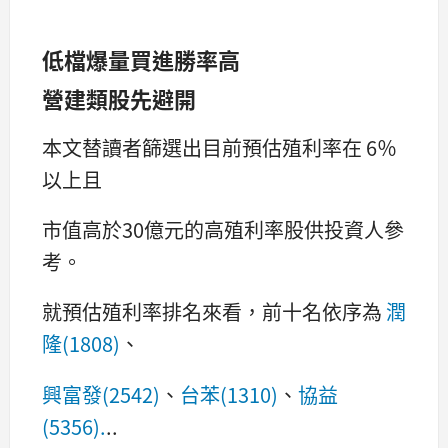
低檔爆量買進勝率高
營建類股先避開
本文替讀者篩選出目前預估殖利率在 6％
以上且
市值高於30億元的高殖利率股供投資人參
考。
就預估殖利率排名來看，前十名依序為
潤
隆(1808)
、
興富發(2542)
、
台苯(1310)
、
協益
(5356).
..