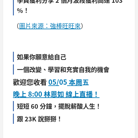
%！
（
圖片來源：強棒旺旺來
）
如果你願意給自己
一個改變、學習和充實自我的機會
歡迎您收看
05/
05
本周
五
晚上 8:00 林恩如 線上直播！
短短 60 分鐘，擺脫薪酸人生！
跟 23K 說掰掰！