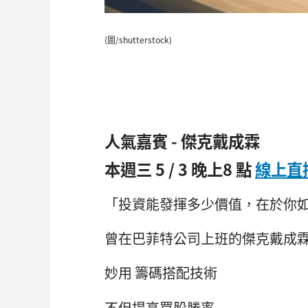
(圖/shutterstock)
人氣嘉賓 - 傑克戴成霖
本週三 5 / 3 晚上8 點
線上直
「投資能發揮多少價值，在於你
曾在巴菲特公司上班的傑克戴成
妙用 籌碼搭配技術
不但提高買股勝率