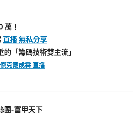
0 萬！
霖
直播 無私分享
注重的「籌碼技術雙主流」
傑克戴成霖 直播
絲團-富甲天下