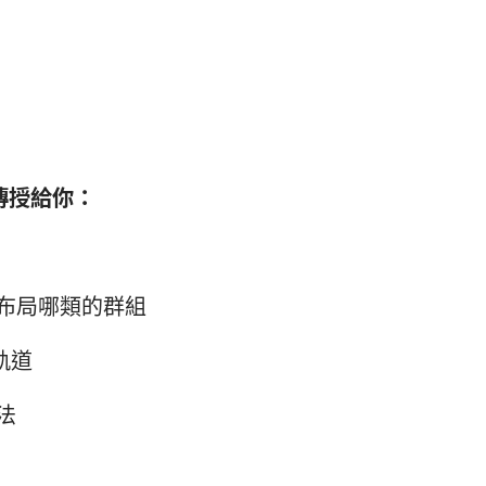
傳授給你：
布局哪類的群組
軌道
法