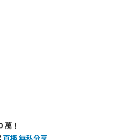
0 萬！
霖
直播 無私分享