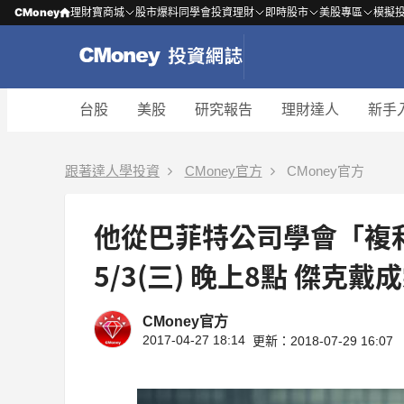
CMoney
理財寶商城
股市爆料同學會
投資理財
即時股市
美股專區
模擬
台股
美股
研究報告
理財達人
新手
跟著達人學投資
CMoney官方
CMoney官方
他從巴菲特公司學會「複利買
5/3(三) 晚上8點 傑克戴
CMoney官方
2017-04-27 18:14
更新：2018-07-29 16:07