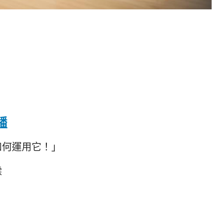
播
如何運用它！」
霖