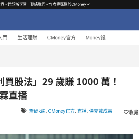
投資
跨領域學習
聯絡我們
作者專區
關於CMoney
入門
生活理財
CMoney官方
Money錢
股法」29 歲賺 1000 萬！
成霖直播
籌碼k線
,
CMoney官方
,
直播
,
傑克戴成霖
收藏