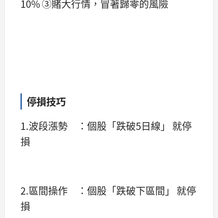
10% ③賭大行情，冒著歸零的風險
停損技巧
1.波段漲勢 ：個股「跌破5日線」 就停
損
2.區間操作 ：個股「跌破下區間」 就停
損