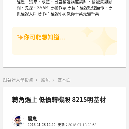
經歷：寶來、永豐、日盛權證講座講師、精誠資訊顧
問、先探、SMART專欄作家 專長：權證短線操作、專
抓權證大戶 著 作：權證小哥教你十萬元變千萬
你可能想知道...
跟著達人學投資
股魚
基本面
轉角遇上 低價轉機股 8215明基材
股魚
2013-11-28 12:29
更新：2018-07-13 23:53