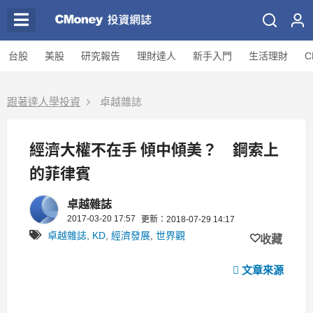
台股
美股
研究報告
理財達人
新手入門
生活理財
C
跟著達人學投資
卓越雜誌
經濟大權不在手 傾中傾美？ 鋼索上
的菲律賓
卓越雜誌
2017-03-20 17:57
更新：2018-07-29 14:17
卓越雜誌
,
KD
,
經濟發展
,
世界觀
收藏
文章來源