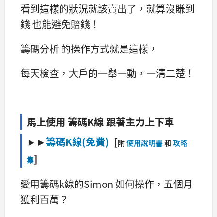
看到這樣的狀況就該賣出了，就算沒賺到
錢 也能避免賠錢！
籌碼分析 的操作方式就是這樣，
每天檢查，大戶的一舉一動，一清二楚！
馬上使用 籌碼K線 跟著主力上下車
►►
籌碼K線(免費)
[
附
使用說明書
和
攻略
]
集
愛用籌碼k線的Simon 如何操作，五個月
獲利百萬？