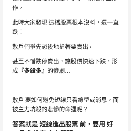
作，
此時大家發現 這檔股票根本沒料，還一直
跌！
散戶們爭先恐後地搶著要賣出
，
甚至不惜跌停賣出，讓股價快速下跌，形
成
『多殺多』
的慘劇...
散戶 要如何避免短線只看線型或消息，而
被主力坑殺的悲慘的命運呢？
答案就是
短線進出股
票 前，要用 好