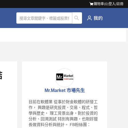
購物車(
0
)
登入/註冊
結
Mr.Market 市場先生
目前在軟體業 從事於財金軟體的研發工
作， 興趣是研究投資、交易、程式、哲
學與歷史， 理工背景出身，對於投資的
分析、回溯測試 特別有興趣，也剛好擅
長做資料分析與統計。 FB粉絲團：