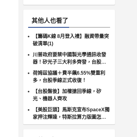
其他人也看了
【籌碼K線 8月登入禮】融資帶量突
破清單(1)
川普政府要禁中國製光學通訊收發
器！矽光子三大利多齊發，台股供
應鏈同步噴出
荷姆茲協議＋費半飆6.55%雙重利
多，台股季線正式收復！
【台股盤後】加權搶回季線，矽
光、機器人齊攻
【美股巨頭】馬斯克宣布SpaceX獨
家押注輝達，特斯拉算力版圖怎麼
算？