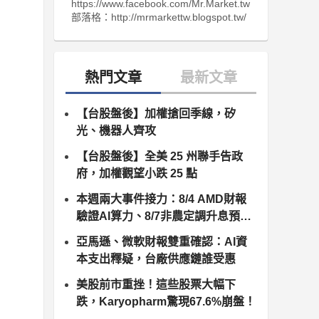
https://www.facebook.com/Mr.Market.tw
部落格：http://mrmarkettw.blogspot.tw/
【台股盤後】加權搶回季線，矽
光、機器人齊攻
【台股盤後】全美 25 州聯手告政
府，加權觀望小跌 25 點
本週兩大事件接力：8/4 AMD財報
驗證AI算力、8/7非農定調升息預
期，台股供應鏈誰卡位最佳？
亞馬遜、微軟財報雙重確認：AI資
本支出釋疑，台廠供應鏈誰受惠
美股前市重挫！這些股票大幅下
跌，Karyopharm驚現67.6%崩盤！