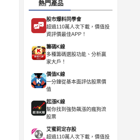
熱門產品
股市爆料同學會
超過110萬人次下載，價值投
資評價最佳APP！
籌碼K線
多種籌碼選股功能、分析贏
家大戶！
價值K線
一分鐘從基本面評估股票價
值
起漲K線
幫你找到強勢飆漲的瘋狗流
股票
艾蜜莉定存股
超過110萬人次下載，價值投