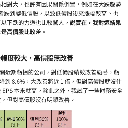
異相對大，也許有因果關係倒置，例如在大跌趨勢
，或者跌到變低價股，以致低價股後來漲幅較高。也
所以下跌的力道也比較驚人。
說實在，
我對這結果
上是高價股比較差。
善幅度較大，高價股無改善
做篩選，避開近期虧損的公司，對低價股績效改善顯著，虧
% 降到 8.6%，大改善將近 1 倍，但對高價股就沒什
 EPS 本來就高。除此之外，我試了一些財務安全
效，但對高價股沒有明顯改善。