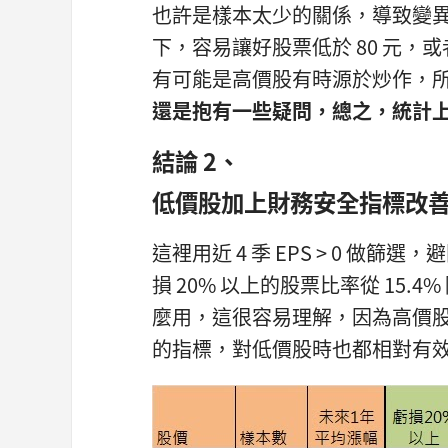
也許是樣本太少的關係，導致變
下，容易讓好股票低於 80 元
有可能是高價股有時源於炒作，
還是抱有一些疑問，
總之，統計
結論 2、
低價股加上財務安全指標改
這裡用近 4 季 EPS > 0 
損 20% 以上的股票比率從 15.4
麼用，這很容易理解，因為高價股
的指標，對低價股時也都相對有