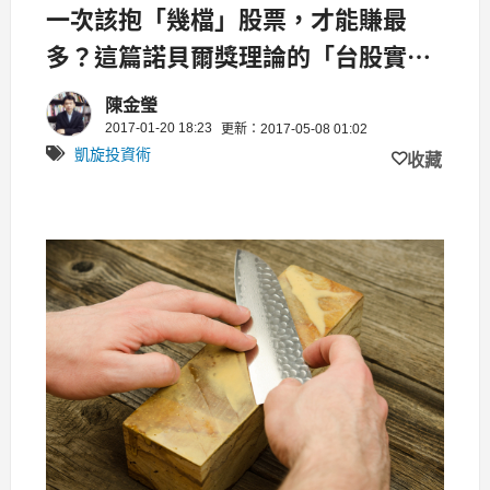
一次該抱「幾檔」股票，才能賺最
多？這篇諾貝爾獎理論的「台股實證
版」有個神結論
陳金瑩
2017-01-20 18:23
更新：2017-05-08 01:02
凱旋投資術
收藏