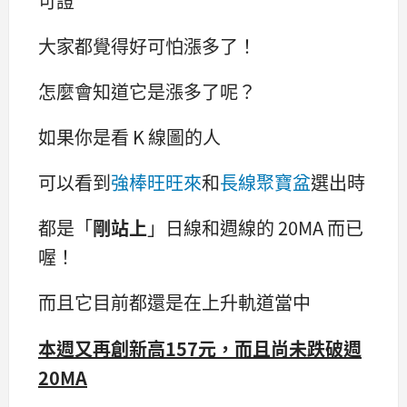
可證
大家都覺得好可怕漲多了！
怎麼會知道它是漲多了呢？
如果你是看 K 線圖的人
可以看到
強棒旺旺來
和
長線聚寶盆
選出時
都是「
剛站上
」日線和週線的 20MA 而已
喔！
而且它目前都還是在上升軌道當中
本週又再創新高157元，而且尚未跌破週
20MA