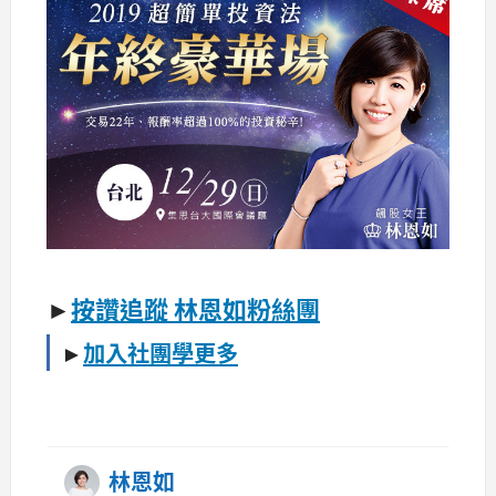
►
按讚追蹤 林恩如粉絲團
►
加入社團學更多
林恩如