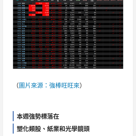
（
圖片來源：強棒旺旺來
）
本週強勢標落在
塑化類股、紙業和光學鏡頭