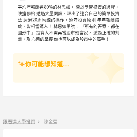
平均年報酬達80%的林恩如， 曾於學習投資的過程，
跌撞慘賠 透過大量閱讀，理出了適合自己的簡單投資
法 透過20周均線的操作，遵守投資原則 年年報酬績
效，皆相當驚人！ 林恩如常說： 『所有的答案，都在
圖形中』 投資人不需再當股市預言家， 透過正確的判
斷，及 心態的掌握 你也可以成為股市中的高手！
你可能想知道...
跟著達人學投資
陳金瑩