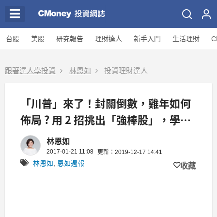
台股
美股
研究報告
理財達人
新手入門
生活理財
C
跟著達人學投資
林恩如
投資理財達人
「川普」來了！封關倒數，雞年如何
佈局 ? 用 2 招挑出「強棒股」，學起
來多領年終！
林恩如
2017-01-21 11:08
更新：2019-12-17 14:41
林恩如
,
恩如週報
收藏