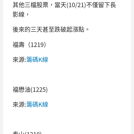
其他三檔股票，當天(10/21)不僅留下長
影線，
後來的三天甚至跌破起漲點。
福壽（1219）
來源:
籌碼K線
福懋油(1225)
來源:
籌碼K線