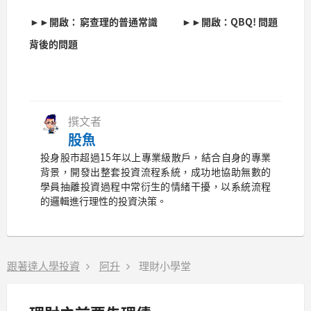
►►開啟：
窮查理的普通常識
►►開啟：QBQ! 問題
背後的問題
撰文者
股魚
投身股市超過15年以上專業級散戶，結合自身的專業
背景，開發出整套投資流程系統，成功地協助無數的
學員抽離投資過程中常衍生的情緒干擾，以系統流程
的邏輯進行理性的投資決策。
跟著達人學投資
阿升
理財小學堂