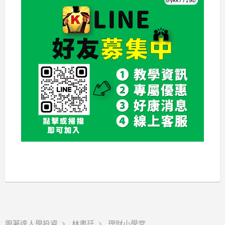
跟著達人學投資
林書廷
理財小學堂