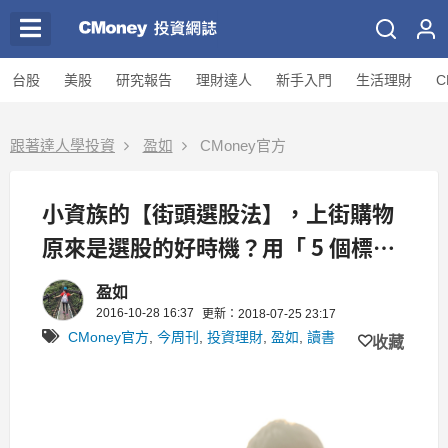
台股
美股
研究報告
理財達人
新手入門
生活理財
C
跟著達人學投資
盈如
CMoney官方
小資族的【街頭選股法】，上街購物
原來是選股的好時機？用「 5 個標
準」選對賺錢公司！
盈如
2016-10-28 16:37
更新：2018-07-25 23:17
CMoney官方
,
今周刊
,
投資理財
,
盈如
,
讀書
收藏