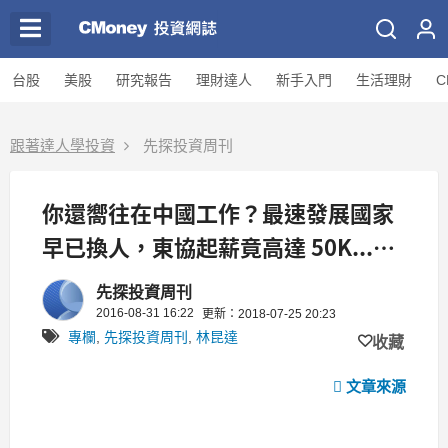
台股
美股
研究報告
理財達人
新手入門
生活理財
C
跟著達人學投資
先探投資周刊
你還嚮往在中國工作？最速發展國家
早已換人，東協起薪竟高達 50K...別
再眼中只有中國了！
先探投資周刊
2016-08-31 16:22
更新：2018-07-25 20:23
專欄
,
先探投資周刊
,
林昆達
收藏
文章來源