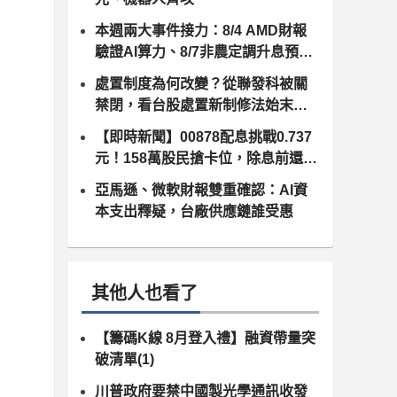
本週兩大事件接力：8/4 AMD財報
驗證AI算力、8/7非農定調升息預
期，台股供應鏈誰卡位最佳？
處置制度為何改變？從聯發科被關
禁閉，看台股處置新制修法始末（8
月10日正式上路）
【即時新聞】00878配息挑戰0.737
元！158萬股民搶卡位，除息前還能
追嗎？
亞馬遜、微軟財報雙重確認：AI資
本支出釋疑，台廠供應鏈誰受惠
其他人也看了
【籌碼K線 8月登入禮】融資帶量突
破清單(1)
川普政府要禁中國製光學通訊收發