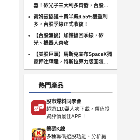
器！矽光子三大利多齊發，台股供
應鏈同步噴出
荷姆茲協議＋費半飆6.55%雙重利
多，台股季線正式收復！
【台股盤後】加權搶回季線，矽
光、機器人齊攻
【美股巨頭】馬斯克宣布SpaceX獨
家押注輝達，特斯拉算力版圖怎麼
算？
熱門產品
股市爆料同學會
超過110萬人次下載，價值投
資評價最佳APP！
籌碼K線
多種籌碼選股功能、分析贏