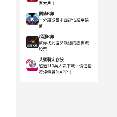
家大戶！
價值K線
一分鐘從基本面評估股票價
值
起漲K線
幫你找到強勢飆漲的瘋狗流
股票
艾蜜莉定存股
超過110萬人次下載，價值投
資評價最佳APP！