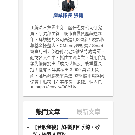
產業隊長 張捷
正統法人集團出身：歷任證券公司研究
員、研究部主管，股市實戰資歷超過20
年，拜訪過的公司高達1,000家！現為私
募基金操盤人、CMoney理財寶 / Smart
智富月刊 / 今週刊 / 先探雜誌特約講師。
勤訪各大企業、抓住主流產業，善用資訊
領先優勢挑出「成長型飆股」後重壓長
抱！僅靠 6 年累積出 3,000 萬以上資
產，選出飆股機率高達 93% 股市爆料同
學會｜追蹤【產業隊長－張捷】個人頁
► https://cmy.tw/00AiUv
【台股盤後】加權搶回季線，矽
光、機器人齊攻