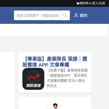
購物車(
0
)
登入/註冊
【專業版】產業隊長 張捷｜選
股雷達 APP
文章專欄
【免費下載】產業隊長張捷
－選股雷達APP｜資訊領先
才是獲利關鍵 從法人眼光
抓出主...