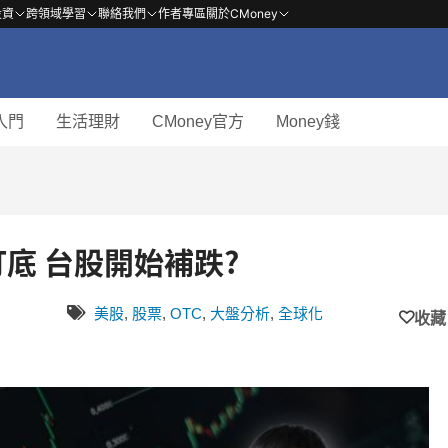
投資
跨領域學習
聯絡我們
作者專區
關於CMoney
入門
生活理財
CMoney官方
Money錢
[產業戰隊VIP]:美股嘗試打底 台股開始補跌?
美股
,
股票
,
OTC
,
大盤分析
,
全球化
收藏