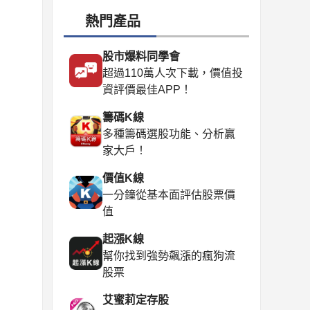
熱門產品
股市爆料同學會
超過110萬人次下載，價值投
資評價最佳APP！
籌碼K線
多種籌碼選股功能、分析贏
家大戶！
價值K線
一分鐘從基本面評估股票價
值
起漲K線
幫你找到強勢飆漲的瘋狗流
股票
艾蜜莉定存股