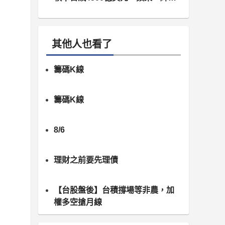
與高通各走各路
其他人也看了
籌碼K線
籌碼K線
8/6
理財之前要先理債
【台股盤後】台積撐場等非農，加
權多空搶月線