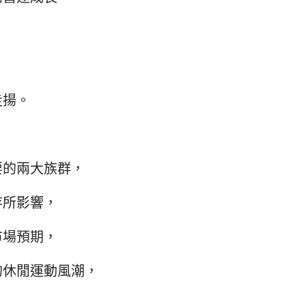
，
走揚。
要的兩大族群，
存所影響，
市場預期，
的休閒運動風潮，