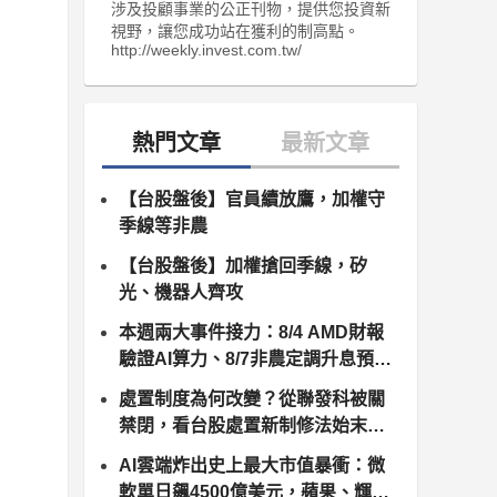
涉及投顧事業的公正刊物，提供您投資新
視野，讓您成功站在獲利的制高點。
http://weekly.invest.com.tw/
【台股盤後】官員續放鷹，加權守
季線等非農
【台股盤後】加權搶回季線，矽
光、機器人齊攻
本週兩大事件接力：8/4 AMD財報
驗證AI算力、8/7非農定調升息預
期，台股供應鏈誰卡位最佳？
處置制度為何改變？從聯發科被關
禁閉，看台股處置新制修法始末（8
月10日正式上路）
AI雲端炸出史上最大市值暴衝：微
軟單日飆4500億美元，蘋果、輝達