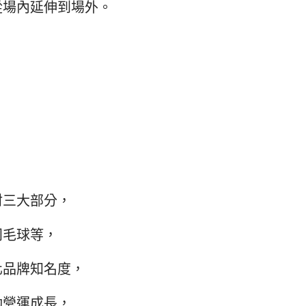
從場內延伸到場外。
材三大部分，
羽毛球等，
化品牌知名度，
動營運成長，