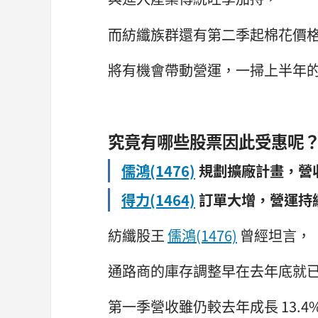
而紡纖族群還有第二季起棉花價
將有機會帶動營運，一掃上半年
究竟有哪些股票因此受惠呢
儒鴻(1476)
規劃擴廠計畫，營
得力(1464)
訂單大增，營運持
紡纖股王
儒鴻(1476)
曾經坦言，
通路商的庫存調整早在去年底就
第一季營收雖仍較去年成長 13.4