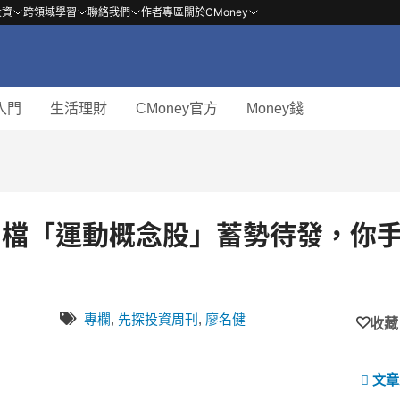
投資
跨領域學習
聯絡我們
作者專區
關於CMoney
入門
生活理財
CMoney官方
Money錢
 6 檔「運動概念股」蓄勢待發，你
專欄
,
先探投資周刊
,
廖名健
收藏
文章