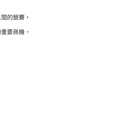
之間的競賽，
的重要商機，
，