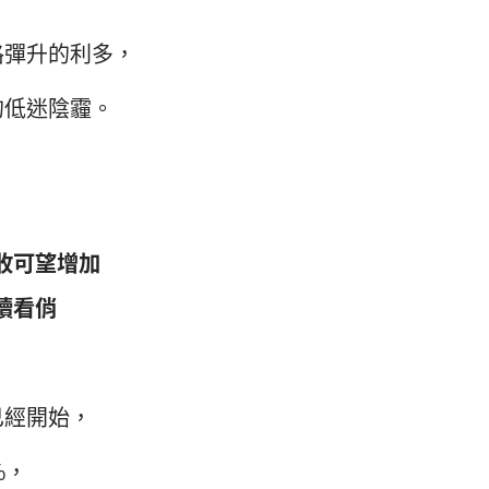
格彈升的利多，
的低迷陰霾。
？
收可望增加
續看俏
已經開始，
%，