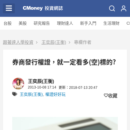
台股
美股
研究報告
理財達人
新手入門
生活理財
C
跟著達人學投資
王奕辰(王衡)
專欄作者
券商發行權證，就一定看多(空)標的?
王奕辰(王衡)
2013-10-08 17:14
更新：2018-07-13 20:47
王奕辰(王衡)
,
權證好好玩
收藏