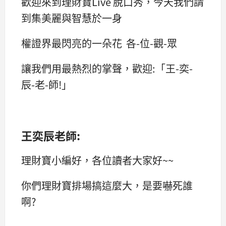
歡迎來到理財寶Live 脫口秀，今天我們請
到集美麗與智慧於一身
權證界最閃亮的一朵花 各-位-觀-眾
讓我們用最熱烈的掌聲，歡迎:「王-奕-
辰-老-師!」
王奕辰老師:
理財寶小編好，各位讀者大家好~~
你們理財寶排場搞這麼大，是要嚇死誰
啊?