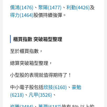
儒鴻(1476)
、
聚陽(1477)
、
利勤(4426)
及
得力(1464)
股價持續強彈。
櫃買指數 突破箱型整理
至於櫃買指數，
總算突破箱型整理，
小型股的表現就值得期待了！
中小電子股包括
欣技(6160)
、
豪勉
(6218)
、
凡甲(3526)
、
崧騰(3484)
、
萬潤(6187)
皆有 5% 以上的