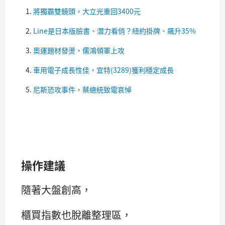
將獨霸雙鏡頭，大立光重回3400元
Line是日本版臉書、潛力看俏？紐約掛牌、飆升35%
奧運題材發燙，儒鴻領軍上攻
車用電子成長性佳，宜特(3289)獲利穩定成長
尼斯恐攻事件，蔡總統致電哀悼
操作建議
隨著大盤創高，
櫃買指數也脫離整理區，