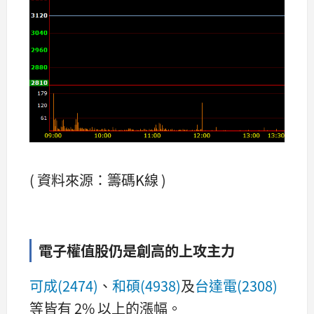
( 資料來源：籌碼K線 )
電子權值股仍是創高的上攻主力
可成(2474)
、
和碩(4938)
及
台達電(2308)
等皆有 2% 以上的漲幅。