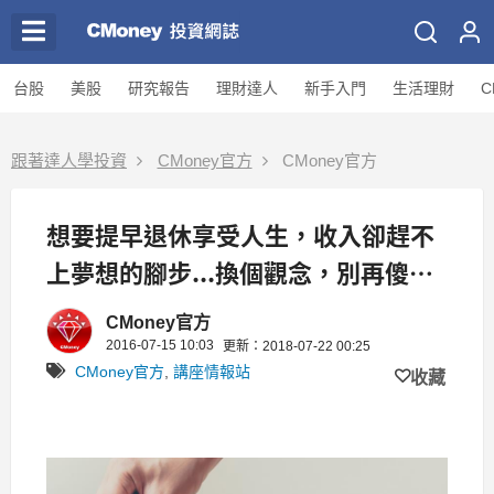
台股
美股
研究報告
理財達人
新手入門
生活理財
C
跟著達人學投資
CMoney官方
CMoney官方
想要提早退休享受人生，收入卻趕不
上夢想的腳步...換個觀念，別再傻傻
「存」養老金
CMoney官方
2016-07-15 10:03
更新：2018-07-22 00:25
CMoney官方
,
講座情報站
收藏