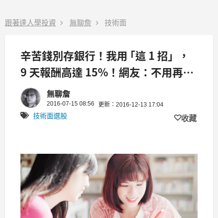
跟著達人學投資
無聊詹
技術面
辛苦錢別存銀行！我用 ｢這 1 招」，
9 天報酬高達 15%！網友：不用再當
月光族啦！
無聊詹
2016-07-15 08:56
更新：2016-12-13 17:04
技術面選股
收藏