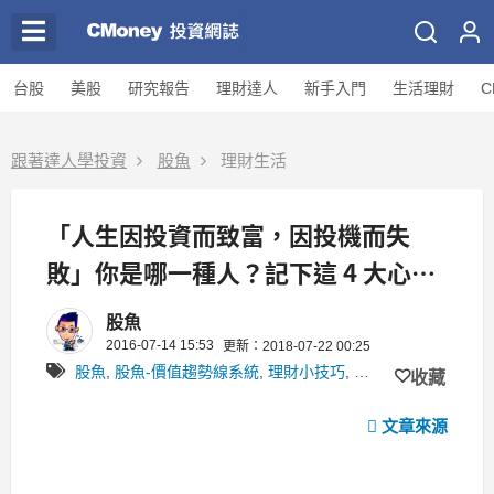
台股
美股
研究報告
理財達人
新手入門
生活理財
C
跟著達人學投資
股魚
理財生活
「人生因投資而致富，因投機而失
敗」你是哪一種人？記下這 4 大心
法，絕對能夠幫助你一輩子...
股魚
2016-07-14 15:53
更新：2018-07-22 00:25
股魚
,
股魚-價值趨勢線系統
,
理財小技巧
,
投資策略
,
陳靖玟
收藏
文章來源