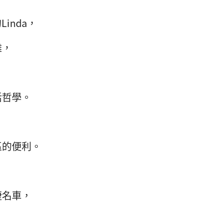
inda，
難，
活哲學。
區的便利。
捷名車，