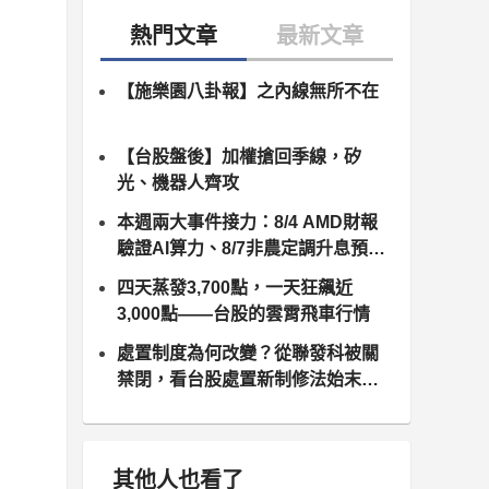
【施樂園八卦報】之內線無所不在
【台股盤後】加權搶回季線，矽
光、機器人齊攻
本週兩大事件接力：8/4 AMD財報
驗證AI算力、8/7非農定調升息預
期，台股供應鏈誰卡位最佳？
四天蒸發3,700點，一天狂飆近
3,000點——台股的雲霄飛車行情
處置制度為何改變？從聯發科被關
禁閉，看台股處置新制修法始末（8
月10日正式上路）
其他人也看了