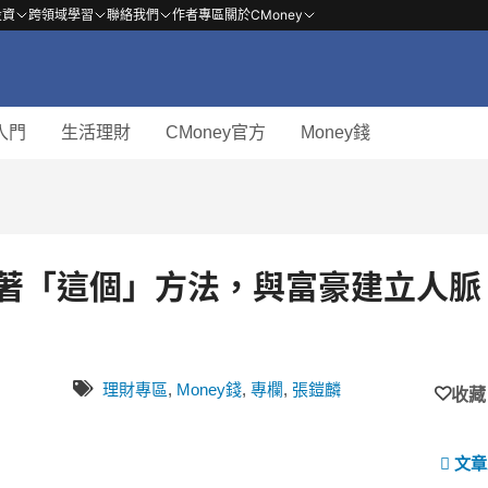
投資
跨領域學習
聯絡我們
作者專區
關於CMoney
入門
生活理財
CMoney官方
Money錢
，靠著「這個」方法，與富豪建立人脈
理財專區
,
Money錢
,
專欄
,
張鎧麟
收藏
文章