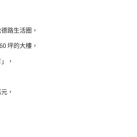
松德路生活圈，
60 坪的大樓，
有」，
萬元，