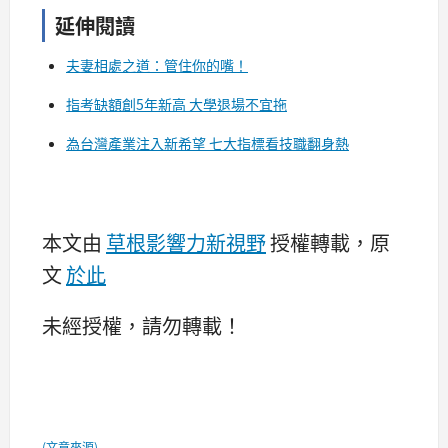
延伸閱讀
夫妻相處之道：管住你的嘴！
指考缺額創5年新高 大學退場不宜拖
為台灣產業注入新希望 七大指標看技職翻身熱
本文由
草根影響力新視野
授權轉載，原
文
於
此
未經授權，請勿轉載！
(文章來源)