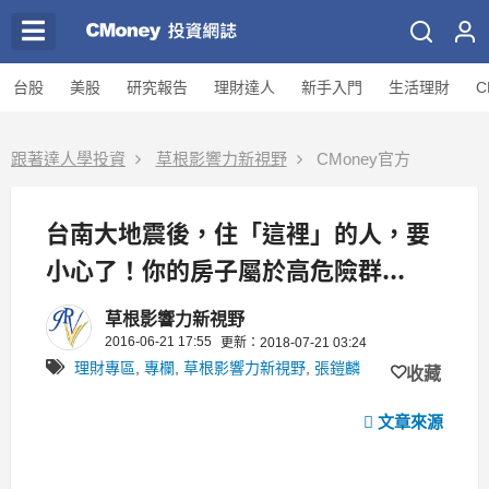
台股
美股
研究報告
理財達人
新手入門
生活理財
C
跟著達人學投資
草根影響力新視野
CMoney官方
台南大地震後，住「這裡」的人，要
小心了！你的房子屬於高危險群...
草根影響力新視野
2016-06-21 17:55
更新：2018-07-21 03:24
理財專區
,
專欄
,
草根影響力新視野
,
張鎧麟
收藏
文章來源