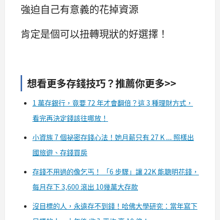
強迫自己有意義的花掉資源
肯定是個可以扭轉現狀的好選擇！
想看更多存錢技巧？推薦你更多>>
1 萬存銀行，竟要 72 年才會翻倍？這 3 種理財方式，
看完再決定錢該往哪放！
小資族 7 個祕密存錢心法！她月薪只有 27 K ... 照樣出
國旅遊、存錢買房
存錢不用過的像乞丐！ 「6 步驟」讓 22K 能聰明花錢，
每月存下 3,600 滾出 10幾萬大存款
沒目標的人，永遠存不到錢！哈佛大學研究：當年寫下