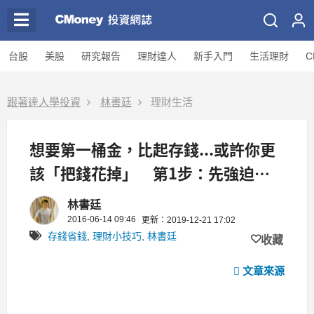
台股
美股
研究報告
理財達人
新手入門
生活理財
C
跟著達人學投資
林書廷
理財生活
想要第一桶金，比起存錢...或許你更
該「把錢花掉」 第1步：先強迫自
己有意義的花掉 5萬元
林書廷
2016-06-14 09:46
更新：2019-12-21 17:02
存錢省錢
,
理財小技巧
,
林書廷
收藏
文章來源