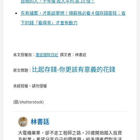
目標的人，十年後 收入平均 高 10 倍！
先有儲蓄，才能談夢想！領薪族必看 4 個存錢密技：省
下的錢「看得見」才會有動力
本文授權自：
書廷理財日記
撰文者：林書廷
比起存錢-你更該有意義的花錢
原文標題：
未經授權，請勿侵權
(圖/shutterstock)
林書廷
大電機畢業，卻不走工程師之路。20歲開始踏入投資
及創業，希望分享自己的價值觀，給予讀者們對生活