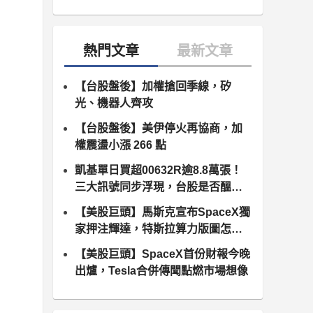
【台股盤後】加權搶回季線，矽
光、機器人齊攻
【台股盤後】美伊停火再協商，加
權震盪小漲 266 點
凱基單日買超00632R逾8.8萬張！
三大訊號同步浮現，台股是否醞釀
變盤？
【美股巨頭】馬斯克宣布SpaceX獨
家押注輝達，特斯拉算力版圖怎麼
算？
【美股巨頭】SpaceX首份財報今晚
出爐，Tesla合併傳聞點燃市場想像