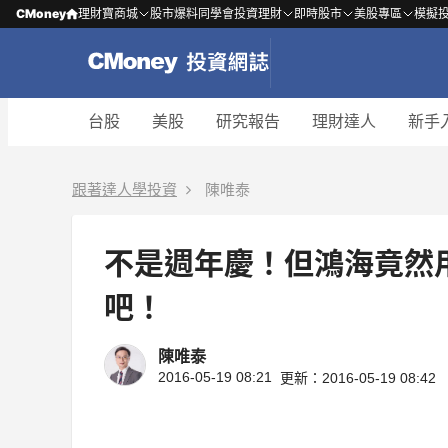
CMoney
理財寶商城
股市爆料同學會
投資理財
即時股市
美股專區
模擬
台股
美股
研究報告
理財達人
新手
跟著達人學投資
陳唯泰
不是週年慶！但鴻海竟然用_
吧！
陳唯泰
2016-05-19 08:21
更新：2016-05-19 08:42