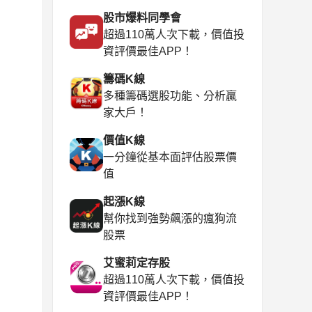
股市爆料同學會
超過110萬人次下載，價值投
資評價最佳APP！
籌碼K線
多種籌碼選股功能、分析贏
家大戶！
價值K線
一分鐘從基本面評估股票價
值
起漲K線
幫你找到強勢飆漲的瘋狗流
股票
艾蜜莉定存股
超過110萬人次下載，價值投
資評價最佳APP！