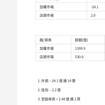
加權市場
-24.1
店頭市場
2.0
融/資券
餘額(億)
加權市場
1309.9
店頭市場
530.6
外資: - 24.1 億 連 14 賣
投信: - 2.2 億
官股券商 + 2.48 億 連 2 買