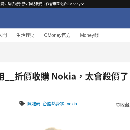
投資
跨領域學習
聯絡我們
作者專區
關於CMoney
入門
生活理財
CMoney官方
Money錢
_折價收購 Nokia，太會殺價了
陳唯泰
,
台股熱身操
,
nokia
收藏