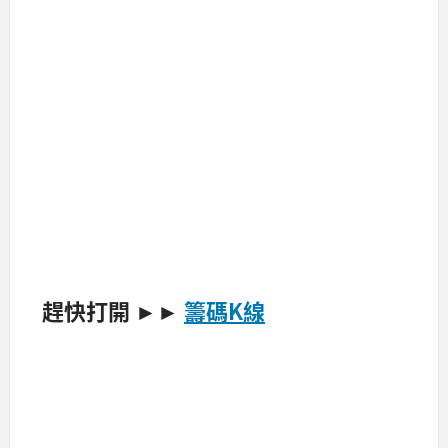
趕快打開
►►
籌碼K線