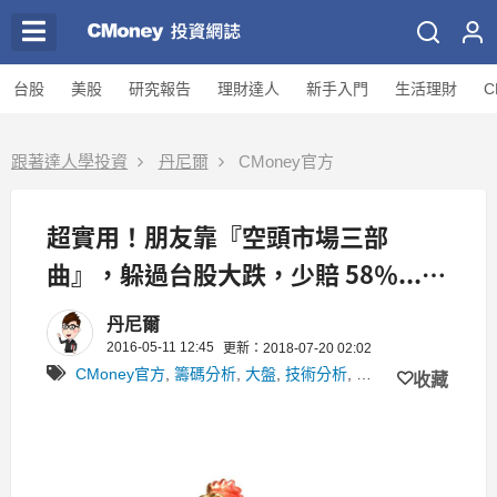
台股
美股
研究報告
理財達人
新手入門
生活理財
C
跟著達人學投資
丹尼爾
CMoney官方
超實用！朋友靠『空頭市場三部
曲』，躲過台股大跌，少賠 58％...一
定要學！
丹尼爾
2016-05-11 12:45
更新：2018-07-20 02:02
CMoney官方
,
籌碼分析
,
大盤
,
技術分析
,
丹尼爾
收藏