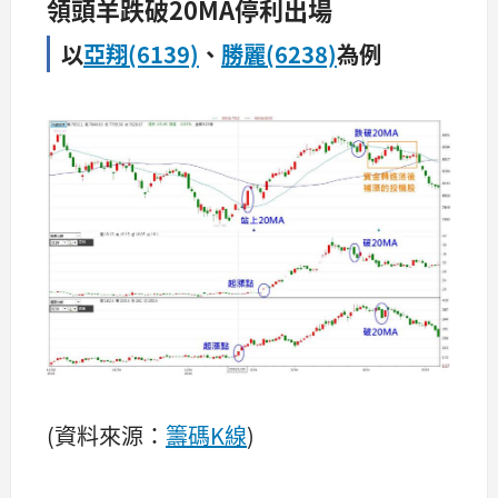
領頭羊跌破20MA停利出場
以
亞翔(6139)
、
勝麗(6238)
為例
(資料來源：
籌碼K線
)