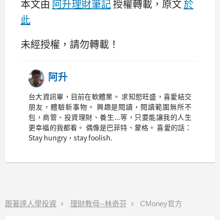
本文由
阿升理財筆記
授權轉載，原文
於
此
未經授權，請勿轉載！
阿升
台大資訊畢，目前在軟體業。 求知慾旺盛，喜愛結交
朋友，體驗新事物。 興趣是閱讀，閱讀範圍無所不
包，商管、投資理財、養生...等，只要能讓我的人生
更幸福的我都看。 偶像是巴菲特、蒙格。 喜愛的話：
Stay hungry，stay foolish.
跟著達人學投資
理財教母--林奇芬
CMoney官方