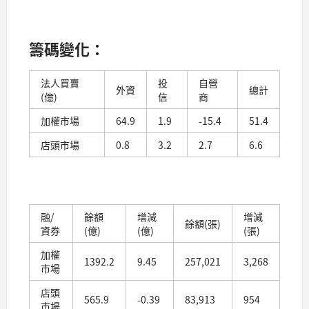
籌碼變化：
法人買賣
投
自營
外資
總計
(億)
信
商
加權市場
64.9
1.9
-15.4
51.4
店頭市場
0.8
3.2
2.7
6.6
融/
餘額
增減
增減
餘額(張)
資券
(億)
(億)
(張)
加權
1392.2
9.45
257,021
3,268
市場
店頭
565.9
-0.39
83,913
954
市場