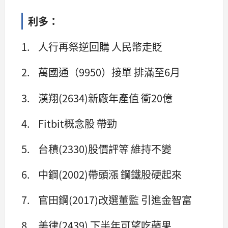
利多：
1. 人行再祭逆回購 人民幣走貶
2. 萬國通（9950）接單 排滿至6月
3. 漢翔(2634)新廠年產值 衝20億
4. Fitbit概念股 帶勁
5. 台積(2330)股價評等 維持不變
6. 中鋼(2002)帶頭漲 鋼鐵股硬起來
7. 官田鋼(2017)改選董監 引進金智富
8. 美律(2439) 下半年可望吃蘋果