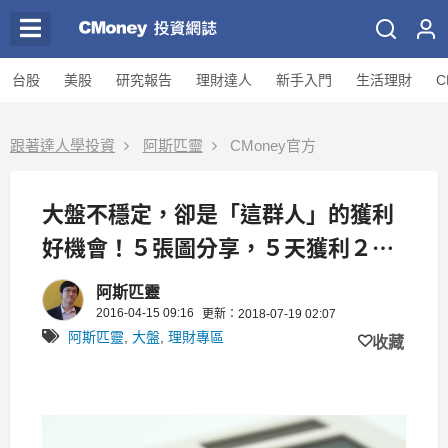
台股
美股
研究報告
理財達人
新手入門
生活理財
C
跟著達人學投資
阿斯匹靈
CMoney官方
大盤不穩定，卻是「這群人」的獲利
好機會！５張圖分享，５天獲利２萬
元，打造「穩定現金流」！
阿斯匹靈
2016-04-15 09:16
更新：2018-07-19 02:07
阿斯匹靈
,
大盤
,
理財專區
收藏