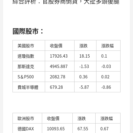
綜合評析：官股券商倒貨，大扯多頭後腿
國際股市：
美國股市
收盤價
漲跌
漲跌幅
道瓊指數
17926.43
18.15
0.1
那斯達克
4945.887
-1.53
-0.03
S＆P500
2082.78
0.36
0.02
費城半導體
679.28
-5.87
-0.86
歐洲股市
收盤價
漲跌
漲跌幅
德國DAX
10093.65
67.55
0.67