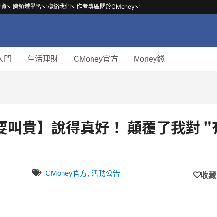
投資
跨領域學習
聯絡我們
作者專區
關於CMoney
入門
生活理財
CMoney官方
Money錢
叫貴】說得真好！ 顛覆了我對 "
CMoney官方
,
活動公告
收藏