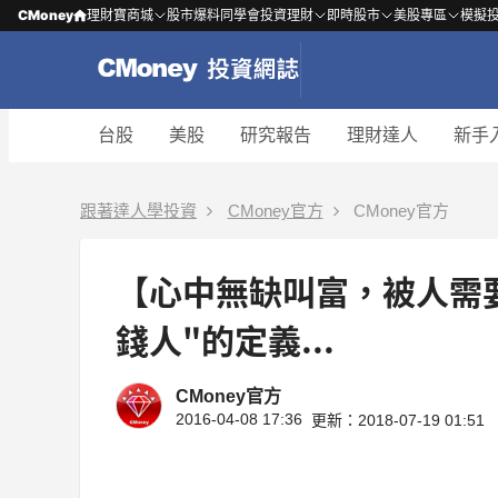
CMoney
理財寶商城
股市爆料同學會
投資理財
即時股市
美股專區
模擬
台股
美股
研究報告
理財達人
新手
跟著達人學投資
CMoney官方
CMoney官方
【心中無缺叫富，被人需要
錢人"的定義...
CMoney官方
2016-04-08 17:36
更新：2018-07-19 01:51