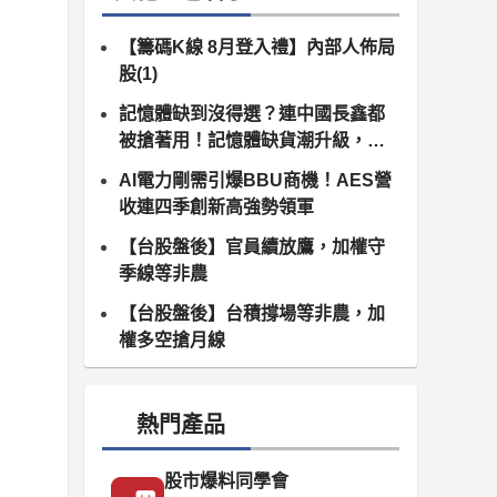
【籌碼K線 8月登入禮】內部人佈局
股(1)
記憶體缺到沒得選？連中國長鑫都
被搶著用！記憶體缺貨潮升級，南
亞科、群聯領軍噴發
AI電力剛需引爆BBU商機！AES營
收連四季創新高強勢領軍
【台股盤後】官員續放鷹，加權守
季線等非農
【台股盤後】台積撐場等非農，加
權多空搶月線
熱門產品
股市爆料同學會