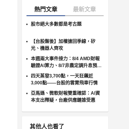
股市絕大多數都是考古題
【台股盤後】加權搶回季線，矽
光、機器人齊攻
本週兩大事件接力：8/4 AMD財報
驗證AI算力、8/7非農定調升息預
期，台股供應鏈誰卡位最佳？
四天蒸發3,700點，一天狂飆近
3,000點——台股的雲霄飛車行情
亞馬遜、微軟財報雙重確認：AI資
本支出釋疑，台廠供應鏈誰受惠
其他人也看了