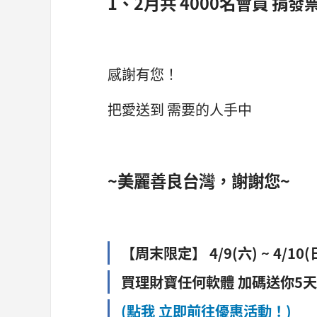
1、2月共 4000名會員 捐
感謝有您！
把愛送到 需要的人手中
~美麗善良台灣，謝謝您~
【周末限定】 4/9(六) ~ 4/10(
買理財寶任何軟體 加碼送你5
(點我 立即前往優惠活動！)