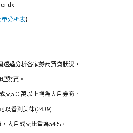
ndx
金量分析表
】
個透過分析各家券商買賣狀況，
的理財寶。
成交500萬以上視為大戶券商，
以看到美律(2439)
43億，大戶成交比重為54%，