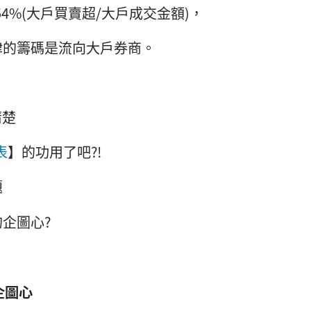
54%(大戶買賣超/大戶成交金額)，
律的籌碼是流向大戶券商。
清楚
表
】的功用了吧?!
題
企圖心?
企圖心