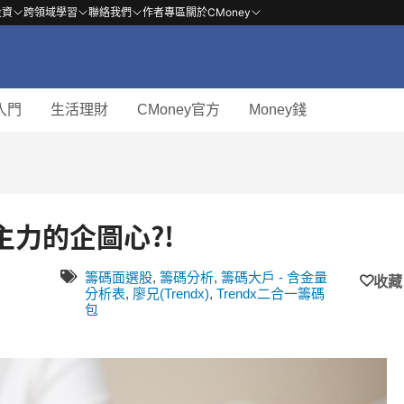
投資
跨領域學習
聯絡我們
作者專區
關於CMoney
入門
生活理財
CMoney官方
Money錢
察主力的企圖心?!
籌碼面選股
,
籌碼分析
,
籌碼大戶 - 含金量
收藏
分析表
,
廖兄(Trendx)
,
Trendx二合一籌碼
包