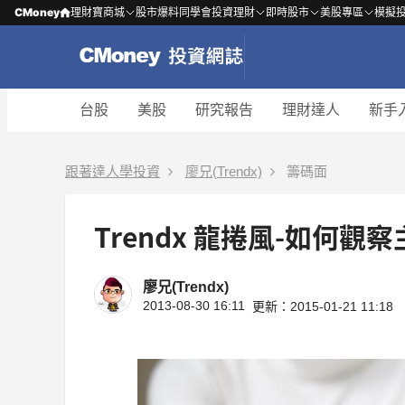
CMoney
理財寶商城
股市爆料同學會
投資理財
即時股市
美股專區
模擬
台股
美股
研究報告
理財達人
新手
跟著達人學投資
廖兄(Trendx)
籌碼面
Trendx 龍捲風-如何觀
廖兄(Trendx)
2013-08-30 16:11
更新：2015-01-21 11:18