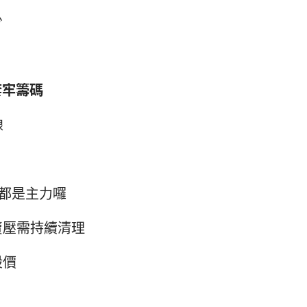
少
套牢籌碼
線
然都是主力囉
賣壓需持續清理
股價