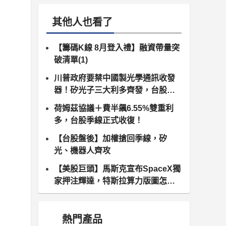
其他人也看了
【籌碼K線 8月登入禮】融資帶量突
破清單(1)
川普政府要禁中國製光學通訊收發
器！矽光子三大利多齊發，台股供
應鏈同步噴出
荷姆茲協議＋費半飆6.55%雙重利
多，台股季線正式收復！
【台股盤後】加權搶回季線，矽
光、機器人齊攻
【美股巨頭】馬斯克宣布SpaceX獨
家押注輝達，特斯拉算力版圖怎麼
算？
熱門產品