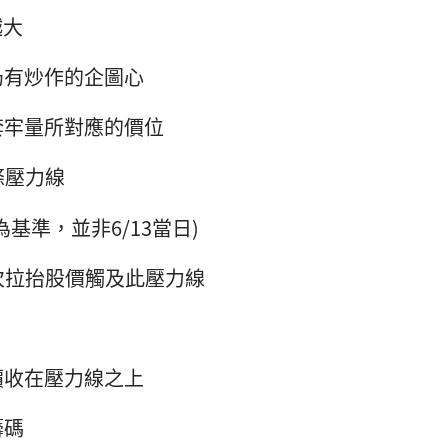
越大
仍有炒作的企圖心
套牢量所對應的價位
條壓力線
基準，並非6/13當日)
兩次拉抬股價觸及此壓力線
價收在壓力線之上
籌碼