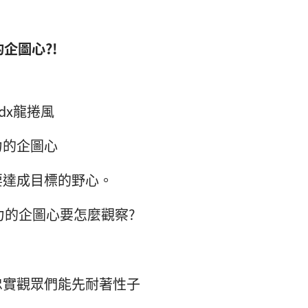
的企圖心?!
dx龍捲風
力的企圖心
要達成目標的野心。
主力的企圖心要怎麼觀察?
忠實觀眾們能先耐著性子