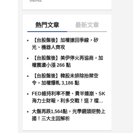
fref=ts
【台股盤後】加權搶回季線，矽
光、機器人齊攻
【台股盤後】美伊停火再協商，加
權震盪小漲 266 點
【台股盤後】韓股未排除抬禁空
令，加權爆軋 3,186 點
FED維持利率不變、費半連崩、SK
海力士財報，利多交戰！這 7 檔個
股出頭
大盤再跌1,564點，光學鏡頭逆勢上
揚！三大主因解析