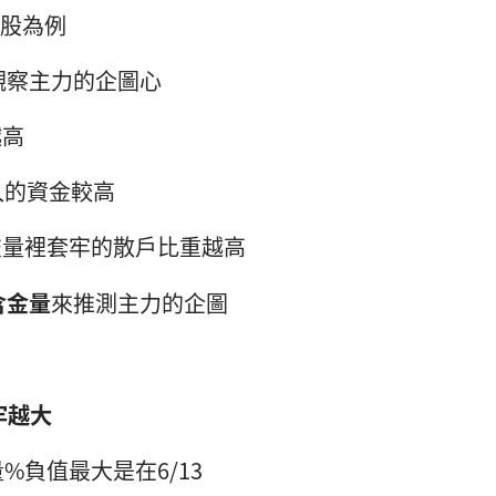
個股為例
觀察主力的企圖心
越高
入的資金較高
交量裡套牢的散戶比重越高
含金量
來推測主力的企圖
牢越大
負值最大是在6/13