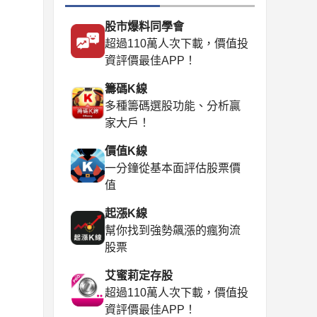
股市爆料同學會
超過110萬人次下載，價值投
資評價最佳APP！
籌碼K線
多種籌碼選股功能、分析贏
家大戶！
價值K線
一分鐘從基本面評估股票價
值
起漲K線
幫你找到強勢飆漲的瘋狗流
股票
艾蜜莉定存股
超過110萬人次下載，價值投
資評價最佳APP！