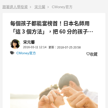
跟著達人學投資
宋元馨
CMoney官方
每個孩子都能當榜首！日本名師用
「這 3 個方法」，把 60 分的孩子變
成全國第1！
宋元馨
2016-03-11 12:14
更新：2018-07-25 20:58
CMoney官方
收藏