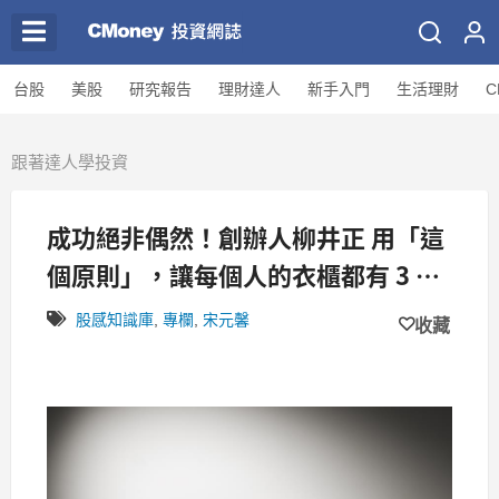
台股
美股
研究報告
理財達人
新手入門
生活理財
C
跟著達人學投資
成功絕非偶然！創辦人柳井正 用「這
個原則」，讓每個人的衣櫃都有 3 件
Uniqlo！
股感知識庫
,
專欄
,
宋元馨
收藏