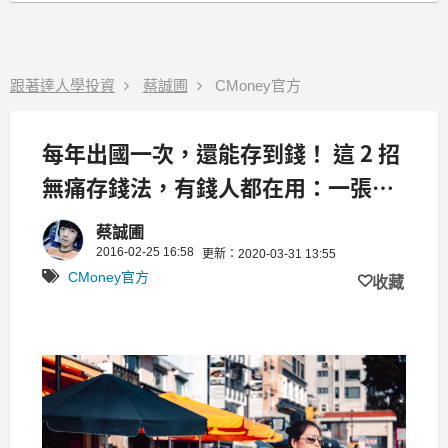
跟著達人學投資
蔡誠圃
CMoney官方
每年出國一次，還能存到錢！ 這 2 招
無痛存錢法，有錢人都在用：一張表
格就能開始做
蔡誠圃
2016-02-25 16:58
更新：2020-03-31 13:55
CMoney官方
收藏