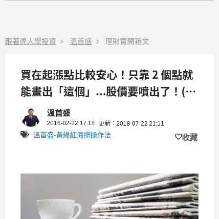
跟著達人學投資
溫首盛
理財寶開箱文
買在起漲點比較安心！只靠 2 個點就
能畫出「這個」...股價要噴出了！(附
5 檔多頭股)
溫首盛
2016-02-22 17:18
更新：2018-07-22 21:11
溫首盛-黃綠紅海撈操作法
收藏