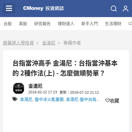
台股
美股
研究報告
理財達人
新手入門
生活理財
C
跟著達人學投資
金湯尼
專欄作者
台指當沖高手 金湯尼：台指當沖基本
的 2種作法(上) - 怎麼做順勢單？
金湯尼
2016-02-22 17:23
更新：2018-07-22 21:12
金湯尼
,
盤中冰火能量圖
,
金湯尼-盤中台指趨勢雷達
,
馬恆錚
收藏