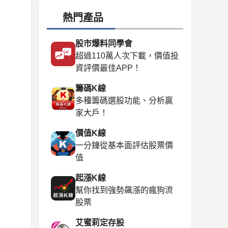
熱門產品
股市爆料同學會
超過110萬人次下載，價值投
資評價最佳APP！
籌碼K線
多種籌碼選股功能、分析贏
家大戶！
價值K線
一分鐘從基本面評估股票價
值
起漲K線
幫你找到強勢飆漲的瘋狗流
股票
艾蜜莉定存股