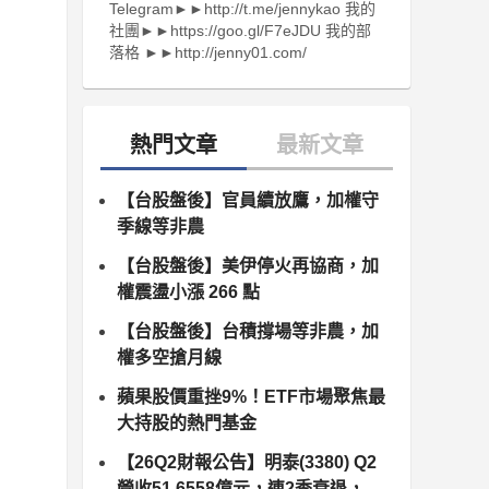
Telegram►►http://t.me/jennykao 我的
社團►►https://goo.gl/F7eJDU 我的部
落格 ►►http://jenny01.com/
【台股盤後】官員續放鷹，加權守
季線等非農
【台股盤後】美伊停火再協商，加
權震盪小漲 266 點
【台股盤後】台積撐場等非農，加
權多空搶月線
蘋果股價重挫9%！ETF市場聚焦最
大持股的熱門基金
【26Q2財報公告】明泰(3380) Q2
營收51.6558億元，連2季衰退，季