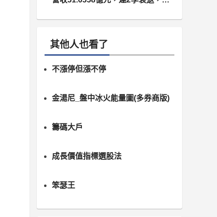
減 2.8%、年衰退 9.28%
其他人也看了
不漲停但漲不停
金湯尼_盤中冰火能量圖(多券商版)
籌碼大戶
成長價值指標選股法
笨瑟王