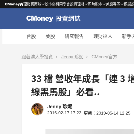
CMoney
理財寶商城
股市爆料同學會
投資理財
即時股市
美股專區
模擬
台股
美股
研究報告
理財達人
新手
跟著達人學投資
Jenny 珍妮
CMoney官方
33 檔 營收年成長「連 
線黑馬股」必看..
Jenny 珍妮
2016-02-17 17:22
更新：2019-05-14 12:25