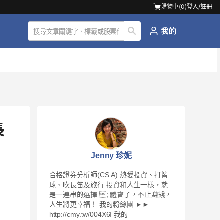
購物車(
0
)
登入/註冊
長
Jenny 珍妮
合格證券分析師(CSIA) 熱愛投資、打籃
球、吹長笛及旅行 投資和人生一樣，就
是一連串的選擇 ; 體會了，不止賺錢，
人生將更幸福！ 我的粉絲團 ►►
http://cmy.tw/004X6I 我的