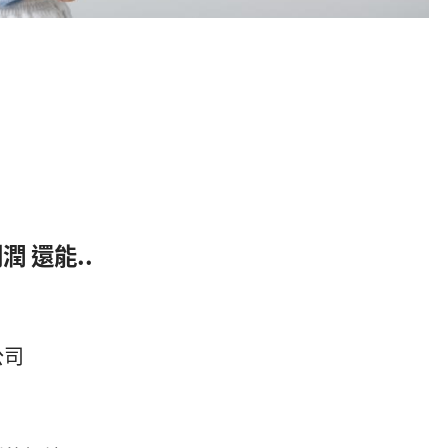
 還能..
公司