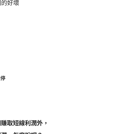
利的好壞
跌停
們賺取短線利潤外，