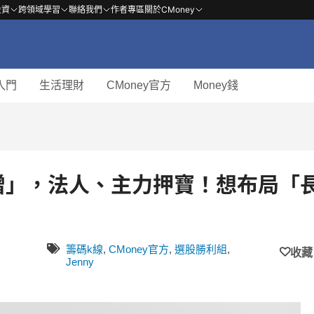
投資
跨領域學習
聯絡我們
作者專區
關於CMoney
入門
生活理財
CMoney官方
Money錢
3 增」，法人、主力押寶！想布局「
籌碼k線
,
CMoney官方
,
選股勝利組
,
收藏
Jenny