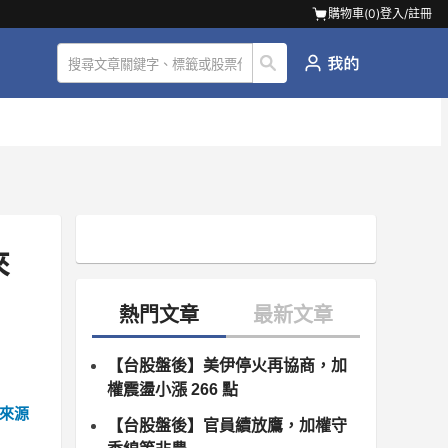
購物車(
0
)
登入/註冊
來
【台股盤後】美伊停火再協商，加
權震盪小漲 266 點
來源
【台股盤後】官員續放鷹，加權守