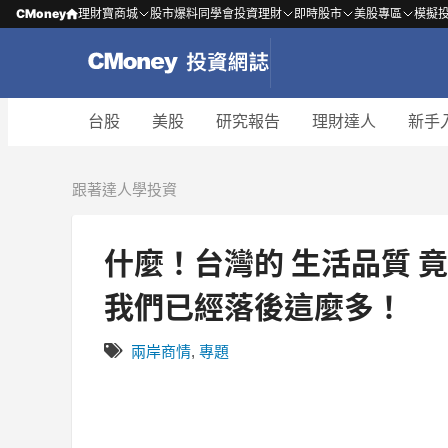
CMoney
理財寶商城
股市爆料同學會
投資理財
即時股市
美股專區
模擬
台股
美股
研究報告
理財達人
新手
跟著達人學投資
什麼！台灣的 生活品質 竟然
我們已經落後這麼多！
兩岸商情
,
專題