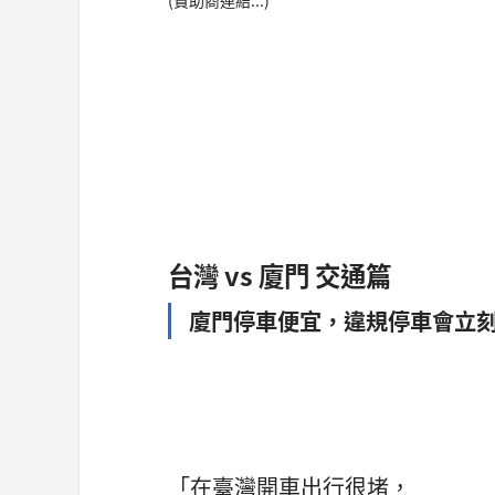
(贊助商連結...)
台灣 vs 廈門 交通篇
廈門停車便宜，違規停車會立
「在臺灣開車出行很堵，