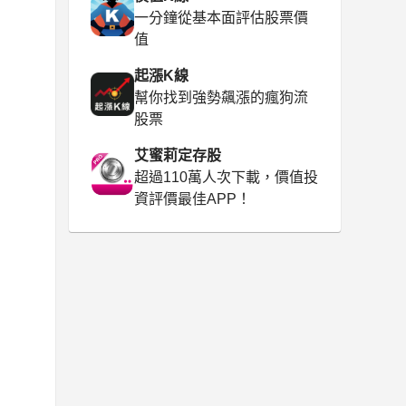
一分鐘從基本面評估股票價
值
起漲K線
幫你找到強勢飆漲的瘋狗流
股票
艾蜜莉定存股
超過110萬人次下載，價值投
資評價最佳APP！