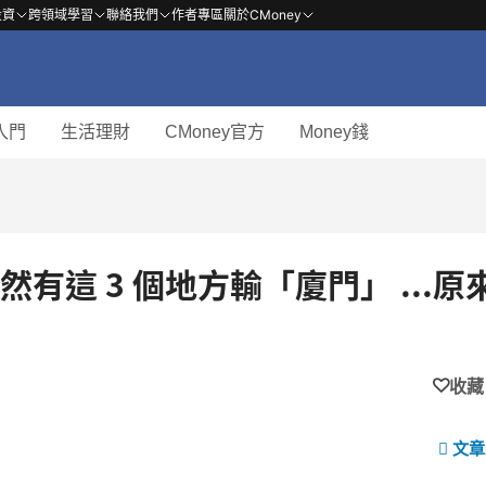
投資
跨領域學習
聯絡我們
作者專區
關於CMoney
入門
生活理財
CMoney官方
Money錢
有這 3 個地方輸「廈門」 ...原
收藏
文章