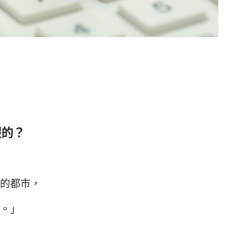
假的？
的都市，
灣。」