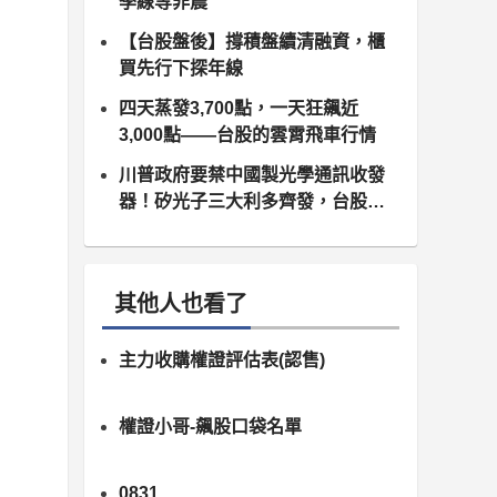
季線等非農
【台股盤後】撐積盤續清融資，櫃
買先行下探年線
四天蒸發3,700點，一天狂飆近
3,000點——台股的雲霄飛車行情
川普政府要禁中國製光學通訊收發
器！矽光子三大利多齊發，台股供
應鏈同步噴出
其他人也看了
主力收購權證評估表(認售)
權證小哥-飆股口袋名單
0831