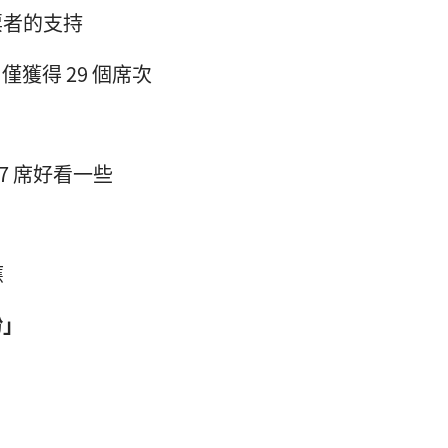
票者的支持
僅獲得 29 個席次
7 席好看一些
應
盼」