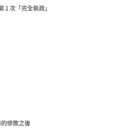
第 1 次「完全執政」
舉的慘敗之後