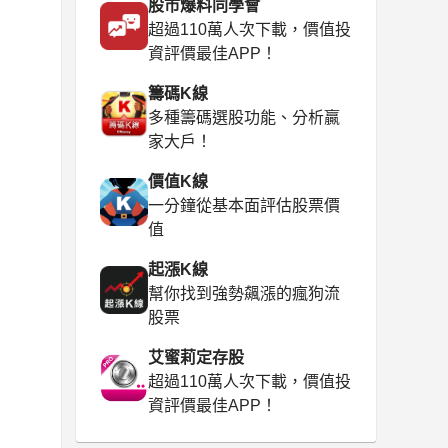
股市爆料同學會
超過110萬人次下載，價值投
資評價最佳APP！
籌碼K線
多種籌碼選股功能、分析贏
家大戶！
價值K線
一分鐘從基本面評估股票價
值
起漲K線
幫你找到強勢飆漲的瘋狗流
股票
艾蜜莉定存股
超過110萬人次下載，價值投
資評價最佳APP！