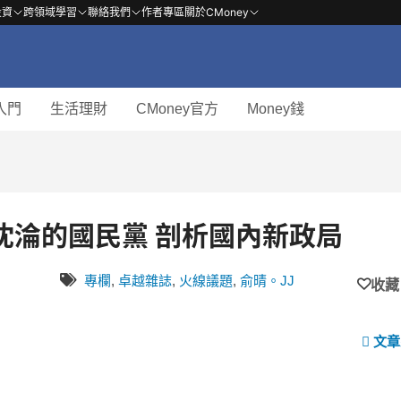
投資
跨領域學習
聯絡我們
作者專區
關於CMoney
入門
生活理財
CMoney官方
Money錢
向上提升的民進黨與向下沈淪的國民黨 剖析國內新政局
專欄
,
卓越雜誌
,
火線議題
,
俞晴。JJ
收藏
文章