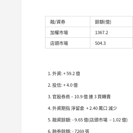
融/資券
餘額(億)
加權市場
1367.2
店頭市場
504.3
外資: + 59.2 億
投信: + 4.0 億
官股券商 – 10.9 億 連 3 買轉賣
外資期指 淨留倉 + 2.40 萬口 減少
融資餘額: - 9.65 億(店頭市場 – 1.02 億)
融券餘額: - 7269 張