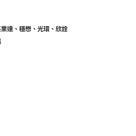
英業達、穩懋、光環、欣詮
端