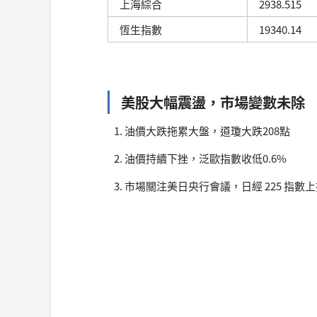
上海綜合
2938.515
恆生指數
19340.14
美股大幅震盪，市場變數未除
油價大跌拖累大盤，道瓊大跌208點
油價持續下挫，泛歐指數收低0.6%
市場關注美日央行會議，日經 225 指數上揚 