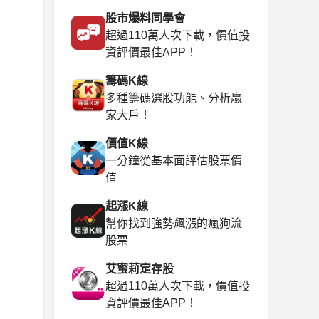
股市爆料同學會
超過110萬人次下載，價值投
資評價最佳APP！
籌碼K線
多種籌碼選股功能、分析贏
家大戶！
價值K線
一分鐘從基本面評估股票價
值
起漲K線
幫你找到強勢飆漲的瘋狗流
股票
艾蜜莉定存股
超過110萬人次下載，價值投
資評價最佳APP！