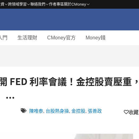
投資
跨領域學習
聯絡我們
作者專區
關於CMoney
入門
生活理財
CMoney官方
Money錢
召開 FED 利率會議！金控股賣壓重
...
陳唯泰
,
台股熱身操
,
金控股
,
張善政
收藏