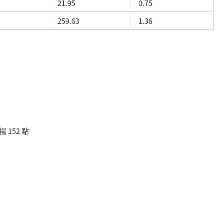
21.95
0.75
259.63
1.36
152 點