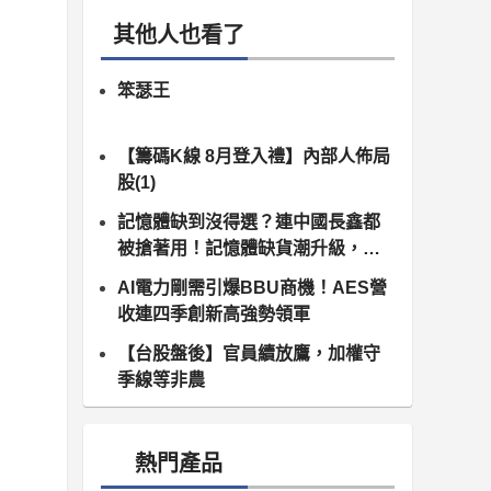
其他人也看了
笨瑟王
【籌碼K線 8月登入禮】內部人佈局
股(1)
記憶體缺到沒得選？連中國長鑫都
被搶著用！記憶體缺貨潮升級，南
亞科、群聯領軍噴發
AI電力剛需引爆BBU商機！AES營
收連四季創新高強勢領軍
【台股盤後】官員續放鷹，加權守
季線等非農
熱門產品