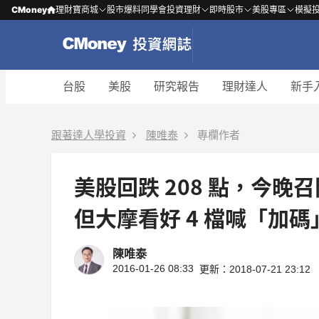
CMoney
理財寶商城
股市爆料同學會
投資理財
即時股市
美股專區
模擬
台股
美股
研究報告
理財達人
新手
跟著達人學投資
陳唯泰
專欄作者
美股回跌 208 點，今晚
但大摩看好 4 檔喊「加碼」
陳唯泰
2016-01-26 08:33
更新：2018-07-21 23:12