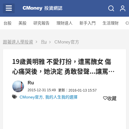
台股
美股
研究報告
理財達人
新手入門
生活理財
C
Ru
跟著達人學投資
CMoney官方
19歲黃明雅 不愛打扮，遭罵醜女 傷
心痛哭後，她決定 勇敢發聲...讓罵她
的人 慚愧！
Ru
2015-12-31 15:49
更新：2016-01-13 15:57
CMoney官方
,
我的人生我的選擇
收藏